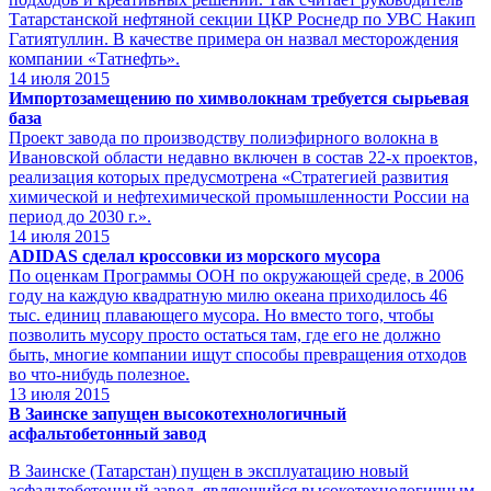
Татарстанской нефтяной секции ЦКР Роснедр по УВС Накип
Гатиятуллин. В качестве примера он назвал месторождения
компании «Татнефть».
14
июля 2015
Импортозамещению по химволокнам требуется сырьевая
база
Проект завода по производству полиэфирного волокна в
Ивановской области недавно включен в состав 22-х проектов,
реализация которых предусмотрена «Стратегией развития
химической и нефтехимической промышленности России на
период до 2030 г.».
14
июля 2015
АDIDAS сделал кроссовки из морского мусора
По оценкам Программы ООН по окружающей среде, в 2006
году на каждую квадратную милю океана приходилось 46
тыс. единиц плавающего мусора. Но вместо того, чтобы
позволить мусору просто остаться там, где его не должно
быть, многие компании ищут способы превращения отходов
во что-нибудь полезное.
13
июля 2015
В Заинске запущен высокотехнологичный
асфальтобетонный завод
В Заинске (Татарстан) пущен в эксплуатацию новый
асфальтобетонный завод, являющийся высокотехнологичным