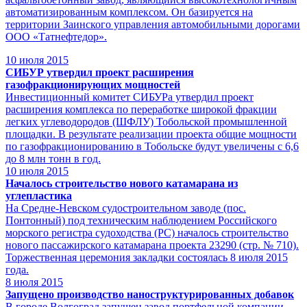
автоматизированным комплексом. Он базируется на
территории Заинского управления автомобильными дорогами
ООО «Татнефтедор».
10
июля 2015
СИБУР утвердил проект расширения
газофракционирующих мощностей
Инвестиционный комитет СИБУРа утвердил проект
расширения комплекса по переработке широкой фракции
легких углеводородов (ШФЛУ) Тобольской промышленной
площадки. В результате реализации проекта общие мощности
по газофракционированию в Тобольске будут увеличены с 6,6
до 8 млн тонн в год.
10
июля 2015
Началось строительство нового катамарана из
углепластика
На Средне-Невском судостроительном заводе (пос.
Понтонный) под техническим наблюдением Российского
морского регистра судоходства (РС) началось строительство
нового пассажирского катамарана проекта 23290 (стр. № 710).
Торжественная церемония закладки состоялась 8 июля 2015
года.
8
июля 2015
Запущено производство наноструктурированных добавок
В городе Волгоград запущен завод портфельной компании