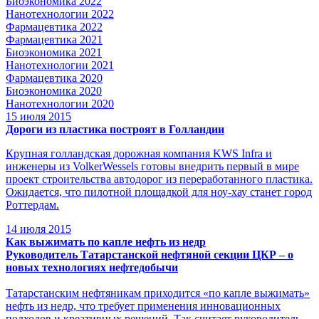
Биоэкономика 2022
Нанотехнологии 2022
Фармацевтика 2022
Фармацевтика 2021
Биоэкономика 2021
Нанотехнологии 2021
Фармацевтика 2020
Биоэкономика 2020
Нанотехнологии 2020
15
июля 2015
Дороги из пластика построят в Голландии
Крупная голландская дорожная компания KWS Infra и
инженеры из VolkerWessels готовы внедрить первый в мире
проект строительства автодорог из переработанного пластика.
Ожидается, что пилотной площадкой для ноу-хау станет город
Роттердам.
14
июля 2015
Как выжимать по капле нефть из недр
Руководитель Татарстанской нефтяной секции ЦКР – о
новых технологиях нефтедобычи
Татарстанским нефтяникам приходится «по капле выжимать»
нефть из недр, что требует применения инновационных
подходов и креативных решений. Так считает руководитель