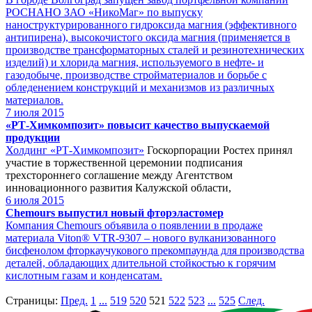
РОСНАНО ЗАО «НикоМаг» по выпуску
наноструктурированного гидроксида магния (эффективного
антипирена), высокочистого оксида магния (применяется в
производстве трансформаторных сталей и резинотехнических
изделий) и хлорида магния, используемого в нефте- и
газодобыче, производстве стройматериалов и борьбе с
обледенением конструкций и механизмов из различных
материалов.
7
июля 2015
«РТ-Химкомпозит» повысит качество выпускаемой
продукции
Холдинг
«РТ-Химкомпозит»
Госкорпорации Ростех принял
участие в торжественной церемонии подписания
трехстороннего соглашение между Агентством
инновационного развития Калужской области,
6
июля 2015
Chemours выпустил новый фторэластомер
Компания Chemours объявила о появлении в продаже
материала Viton® VTR-9307 – нового вулканизованного
бисфенолом фторкаучукового прекомпаунда для производства
деталей, обладающих длительной стойкостью к горячим
кислотным газам и конденсатам.
Страницы:
Пред.
1
...
519
520
521
522
523
...
525
След.