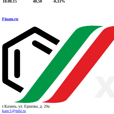
18.08.15
48,50
-
0,33%
Finam.ru
г.Казань, ул. Ершова, д. 29а
kanc1@tnhi.ru