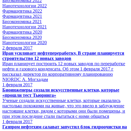
Биоэкономика 2022
Нанотехнологии 2022
Фармацевтика 2022
Фармацевтика 2021
Биоэкономика 2021
Нанотехнологии 2021
Фармацевтика 2020
Биоэкономика 2020
Нанотехнологии 2020
2
февраля 2017
Иран усиливает нефтепереработку. В стране планируется
строительство 12 новых заводов
Иран планирует построить 12 новых заводов по переработке
нефти и газового конденсата. Об этом 1 февраля 2017 г
рассказал директор по корпоративному планированию
NIORDC А. Могхадам
1
февраля 2017
Биоинженеры создали искусственные клетки, которые
«прошли тест Тьюринга»
Ученые создали искусственные клетки, которые оказались
настолько похожими на живые, что это ввело в заблуждение
настоящие клетки, рядом с которыми они были помещены, и
при этом последние стали пытаться с ними общаться
1
февраля 2017
Газпром нефтехим салават запустил блок гидроочистки на