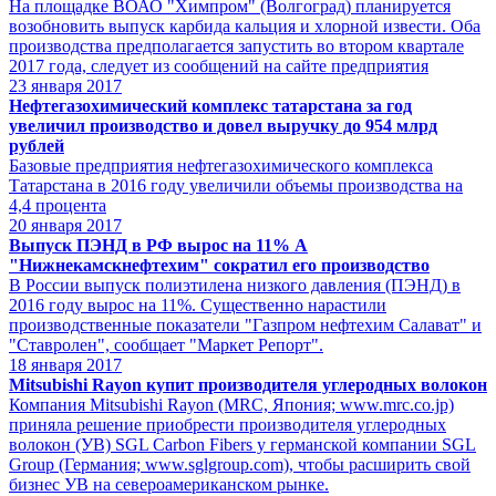
На площадке ВОАО "Химпром" (Волгоград) планируется
возобновить выпуск карбида кальция и хлорной извести. Оба
производства предполагается запустить во втором квартале
2017 года, следует из сообщений на сайте предприятия
23
января 2017
Нефтегазохимический комплекс татарстана за год
увеличил производство и довел выручку до 954 млрд
рублей
Базовые предприятия нефтегазохимического комплекса
Татарстана в 2016 году увеличили объемы производства на
4,4 процента
20
января 2017
Выпуск ПЭНД в РФ вырос на 11% А
"Нижнекамскнефтехим" сократил его производство
В России выпуск полиэтилена низкого давления (ПЭНД) в
2016 году вырос на 11%. Существенно нарастили
производственные показатели "Газпром нефтехим Салават" и
"Ставролен", сообщает "Маркет Репорт".
18
января 2017
Mitsubishi Rayon купит производителя углеродных волокон
Компания Mitsubishi Rayon (MRC, Япония; www.mrc.co.jp)
приняла решение приобрести производителя углеродных
волокон (УВ) SGL Carbon Fibers у германской компании SGL
Group (Германия; www.sglgroup.com), чтобы расширить свой
бизнес УВ на североамериканском рынке.