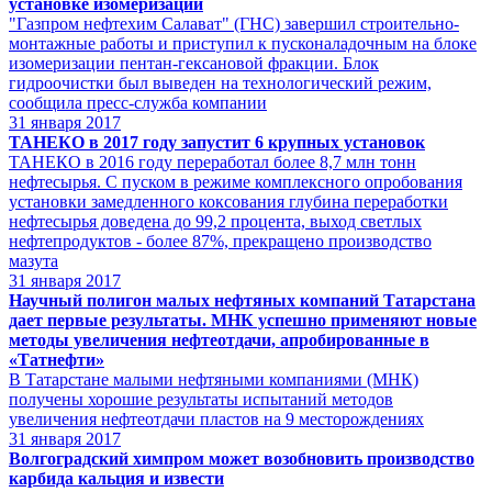
установке изомеризации
"Газпром нефтехим Салават" (ГНС) завершил строительно-
монтажные работы и приступил к пусконаладочным на блоке
изомеризации пентан-гексановой фракции. Блок
гидроочистки был выведен на технологический режим,
сообщила пресс-служба компании
31
января 2017
ТАНЕКО в 2017 году запустит 6 крупных установок
ТАНЕКО в 2016 году переработал более 8,7 млн тонн
нефтесырья. С пуском в режиме комплексного опробования
установки замедленного коксования глубина переработки
нефтесырья доведена до 99,2 процента, выход светлых
нефтепродуктов - более 87%, прекращено производство
мазута
31
января 2017
Научный полигон малых нефтяных компаний Татарстана
дает первые результаты. МНК успешно применяют новые
методы увеличения нефтеотдачи, апробированные в
«Татнефти»
В Татарстане малыми нефтяными компаниями (МНК)
получены хорошие результаты испытаний методов
увеличения нефтеотдачи пластов на 9 месторождениях
31
января 2017
Волгоградский химпром может возобновить производство
карбида кальция и извести