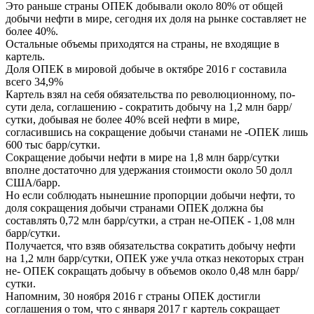
Это раньше страны ОПЕК добывали около 80% от общей
добычи нефти в мире, сегодня их доля на рынке составляет не
более 40%.
Остальные объемы приходятся на страны, не входящие в
картель.
Доля ОПЕК в мировой добыче в октябре 2016 г составила
всего 34,9%
Картель взял на себя обязательства по революционному, по-
сути дела, соглашению - сократить добычу на 1,2 млн барр/
сутки, добывая не более 40% всей нефти в мире,
согласившись на сокращение добычи станами не -ОПЕК лишь
600 тыс барр/сутки.
Сокращение добычи нефти в мире на 1,8 млн барр/сутки
вполне достаточно для удержания стоимости около 50 долл
США/барр.
Но если соблюдать нынешние пропорции добычи нефти, то
доля сокращения добычи странами ОПЕК должна бы
составлять 0,72 млн барр/сутки, а стран не-ОПЕК - 1,08 млн
барр/сутки.
Получается, что взяв обязательства сократить добычу нефти
на 1,2 млн барр/сутки, ОПЕК уже учла отказ некоторых стран
не- ОПЕК сокращать добычу в объемов около 0,48 млн барр/
сутки.
Напомним, 30 ноября 2016 г страны ОПЕК достигли
соглашения о том, что с января 2017 г картель сокращает