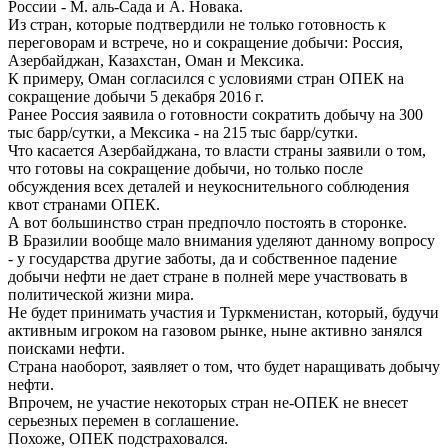
России - М. аль-Сада и А. Новака.
Из стран, которые подтвердили не только готовность к
переговорам и встрече, но и сокращение добычи: Россия,
Азербайджан, Казахстан, Оман и Мексика.
К примеру, Оман согласился с условиями стран ОПЕК на
сокращение добычи 5 декабря 2016 г.
Ранее Россия заявила о готовности сократить добычу на 300
тыс барр/сутки, а Мексика - на 215 тыс барр/сутки.
Что касается Азербайджана, то власти страны заявили о том,
что готовы на сокращение добычи, но только после
обсуждения всех деталей и неукоснительного соблюдения
квот странами ОПЕК.
А вот большинство стран предпочло постоять в сторонке.
В Бразилии вообще мало внимания уделяют данному вопросу
- у государства другие заботы, да и собственное падение
добычи нефти не дает стране в полней мере участвовать в
политической жизни мира.
Не будет принимать участия и Туркменистан, который, будучи
активным игроком на газовом рынке, ныне активно занялся
поисками нефти.
Страна наоборот, заявляет о том, что будет наращивать добычу
нефти.
Впрочем, не участие некоторых стран не-ОПЕК не внесет
серьезных перемен в соглашение.
Похоже, ОПЕК подстраховался.