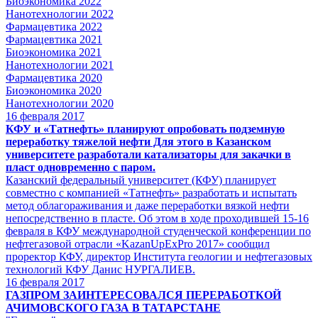
Биоэкономика 2022
Нанотехнологии 2022
Фармацевтика 2022
Фармацевтика 2021
Биоэкономика 2021
Нанотехнологии 2021
Фармацевтика 2020
Биоэкономика 2020
Нанотехнологии 2020
16
февраля 2017
КФУ и «Татнефть» планируют опробовать подземную
переработку тяжелой нефти Для этого в Казанском
университете разработали катализаторы для закачки в
пласт одновременно с паром.
Казанский федеральный университет (КФУ) планирует
совместно с компанией «Татнефть» разработать и испытать
метод облагораживания и даже переработки вязкой нефти
непосредственно в пласте. Об этом в ходе проходившей 15-16
февраля в КФУ международной студенческой конференции по
нефтегазовой отрасли «KazanUpExPro 2017» сообщил
проректор КФУ, директор Института геологии и нефтегазовых
технологий КФУ Данис НУРГАЛИЕВ.
16
февраля 2017
ГАЗПРОМ ЗАИНТЕРЕСОВАЛСЯ ПЕРЕРАБОТКОЙ
АЧИМОВСКОГО ГАЗА В ТАТАРСТАНЕ