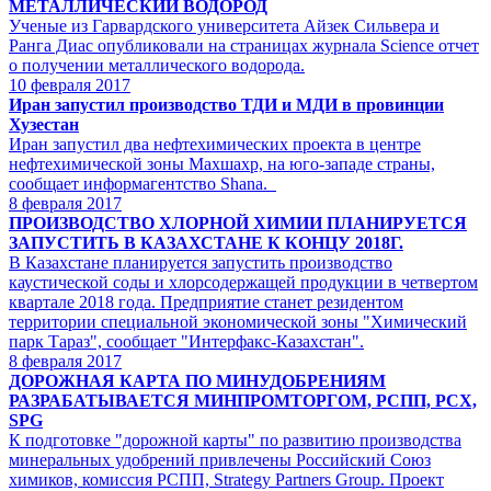
МЕТАЛЛИЧЕСКИЙ ВОДОРОД
Ученые из Гарвардского университета Айзек Сильвера и
Ранга Диас опубликовали на страницах журнала Science отчет
о получении металлического водорода.
10
февраля 2017
Иран запустил производство ТДИ и МДИ в провинции
Хузестан
Иран запустил два нефтехимических проекта в центре
нефтехимической зоны Махшахр, на юго-западе страны,
сообщает информагентство Shana.
8
февраля 2017
ПРОИЗВОДСТВО ХЛОРНОЙ ХИМИИ ПЛАНИРУЕТСЯ
ЗАПУСТИТЬ В КАЗАХСТАНЕ К КОНЦУ 2018Г.
В Казахстане планируется запустить производство
каустической соды и хлорсодержащей продукции в четвертом
квартале 2018 года. Предприятие станет резидентом
территории специальной экономической зоны "Химический
парк Тараз", сообщает "Интерфакс-Казахстан".
8
февраля 2017
ДОРОЖНАЯ КАРТА ПО МИНУДОБРЕНИЯМ
РАЗРАБАТЫВАЕТСЯ МИНПРОМТОРГОМ, РСПП, РСХ,
SPG
К подготовке "дорожной карты" по развитию производства
минеральных удобрений привлечены Российский Союз
химиков, комиссия РСПП, Strategy Partners Group. Проект