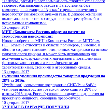
"Газпром" рассматривает возможность строительства нового
газоперерабатывающего завода в Татарстане на базе
компрессорной станции "Арская" с целью вовлечения в
переработку ачимовских залежей газа. В декабре компания
подписала соглашение о сотрудничестве с республикой и
несколькими компаниями.
15
февраля 2017
МИЦ «Композиты России» оформил патент на
термостойкий нанокомпозит
Новое изобретение МИЦ «Композиты России» МГТУ им.
Н.Э. Баумана относится к области полимеров, а именно, к
области создания нанокомпозиционных материалов на основе
силоксанового каучука, и может быть использовано для
получения конструкционных материалов с повышенными
физико-механическими и теплофизическими
характеристиками, стойкими к агрессивным средам.
13
февраля 2017
Русвинил увеличил производство товарной продукции на
28% за 2016г.
"РусВинил", совместное предприятие СИБУРа и SolVin,
увеличил производство товарной продукции на 28% по
итогам 2016 года. Рост обусловлен выходом предприятия на
проектную мощность, сообщила пресс-служба.
10
февраля 2017
УЧЕНЫЕ В ГАРВАРДЕ ПОЛУЧИЛИ