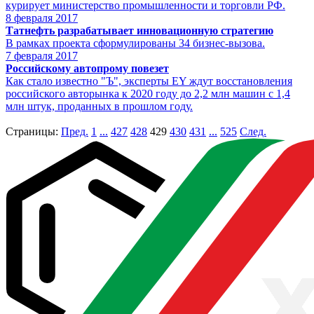
курирует министерство промышленности и торговли РФ.
8
февраля 2017
Татнефть разрабатывает инновационную стратегию
В рамках проекта сформулированы 34 бизнес-вызова.
7
февраля 2017
Российскому автопрому повезет
Как стало известно "Ъ", эксперты EY ждут восстановления
российского авторынка к 2020 году до 2,2 млн машин с 1,4
млн штук, проданных в прошлом году.
Страницы:
Пред.
1
...
427
428
429
430
431
...
525
След.