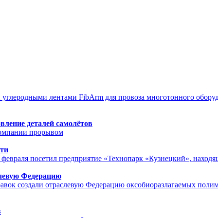
 углеродными лентами FibArm для провоза многотонного оборуд
вление деталей самолётов
 компании прорывом
сти
 февраля посетил предприятие «Технопарк «Кузнецкий», находя
слевую Федерацию
добавок создали отраслевую Федерацию оксобиоразлагаемы
в