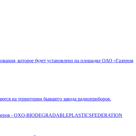
ования, которое будет установлено на площадке ОАО «Газпром
щееся на территории бывшего завода радиоприборов.
х полимеров - OXO-BIODEGRADABLEPLASTICSFEDERATION