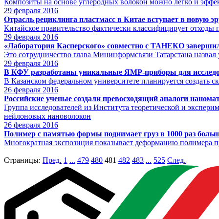
Композиты на основе углеродных волокон можно легко и эффе
29
февраля 2016
Отрасль рециклинга пластмасс в Китае вступает в новую эр
Китайское правительство фактически классифицирует отходы п
29
февраля 2016
«Лаборатория Касперского» совместно с ТАНЕКО завершил
Это сотрудничество глава Мининформсвязи Татарстана назва
29
февраля 2016
В КФУ разработаны уникальные ЯМР-приборы для исслед
В Казанском федеральном университете планируется создать 
26
февраля 2016
Российские ученые создали превосходящий аналоги нанома
Группа исследователей из Института теоретической и экспер
нейлоновых нановолокон
26
февраля 2016
Полимер с памятью формы поднимает груз в 1000 раз больш
Многократная экспозиция показывает деформацию полимера пр
Страницы:
Пред.
1
...
479
480
481
482
483
...
525
След.