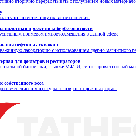
ктивно вторично перерабатывать с получением новых материало
у
ластмасс по источнику их возникновения.
а пилотный проект по кибербезопасности
л успешным примером импортозамещения в данной сфере.
ования нефтяных скважин
скважинную лабораторию с использованием ядерно-магнитного р
териал для фильтров и респираторов
иментальной биофизики, а также МФТИ, синтезировала новый ма
е собственного веса
и изменении температуры и возврат к прежней форме.