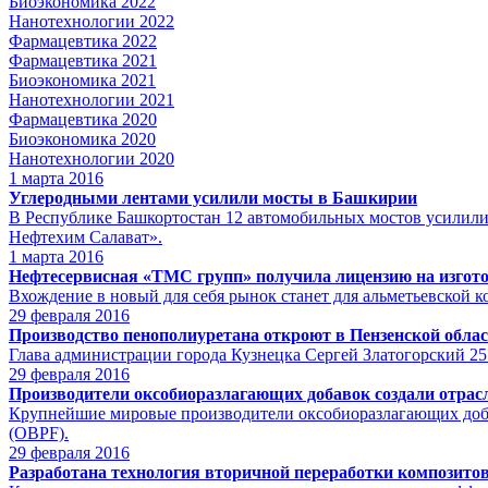
Биоэкономика 2022
Нанотехнологии 2022
Фармацевтика 2022
Фармацевтика 2021
Биоэкономика 2021
Нанотехнологии 2021
Фармацевтика 2020
Биоэкономика 2020
Нанотехнологии 2020
1
марта 2016
Углеродными лентами усилили мосты в Башкирии
В Республике Башкортостан 12 автомобильных мостов усилили
Нефтехим Салават».
1
марта 2016
Нефтесервисная «ТМС групп» получила лицензию на изгото
Вхождение в новый для себя рынок станет для альметьевской
29
февраля 2016
Производство пенополиуретана откроют в Пензенской обла
Глава администрации города Кузнецка Сергей Златогорский 25
29
февраля 2016
Производители оксобиоразлагающих добавок создали отра
Крупнейшие мировые производители оксобиоразлагающих 
(OBPF).
29
февраля 2016
Разработана технология вторичной переработки композито