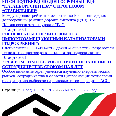
FITCH ПОДТВЕРДИЛО ДОЛГОСРОЧНЫЙ РДЭ
“КАЗАНЬОРГСИНТЕЗА” С ПРОГНОЗОМ
“СТАБИЛЬНЫЙ”
Международное рейтинговое агентство Fitch подтвердило
долгосрочный рейтинг дефолта эмитента (РДЭ) ПАО
“Казаньоргсинтез” на уровне "B+".
17
марта 2021
РОСНЕФТЬ ОБЕСПЕЧИТ СВОИ НПЗ
ИМПОРТОЗАМЕЩАЮЩИМИ КАТАЛИЗАТОРАМИ
ГИДРОКРЕКИНГА
Специалисты ООО «РН-кат», дочки «Башнефти», разработали
технологию производства катализатора гидрокрекинга.
16
марта 2021
"ГАЗПРОМ" И SHELL ЗАКЛЮЧИЛИ СОГЛАШЕНИЕ О
СОТРУДНИЧЕСТВЕ СРОКОМ НА 5 ЛЕТ
Особое внимание будет уделяться изучению энергетических
рынков, сотрудничеству в области цифровизации технологий
и сокращению выбросов парниковых газов, передает ТАСС.
Страницы:
Пред.
1
...
261
262
263
264
265
...
525
След.