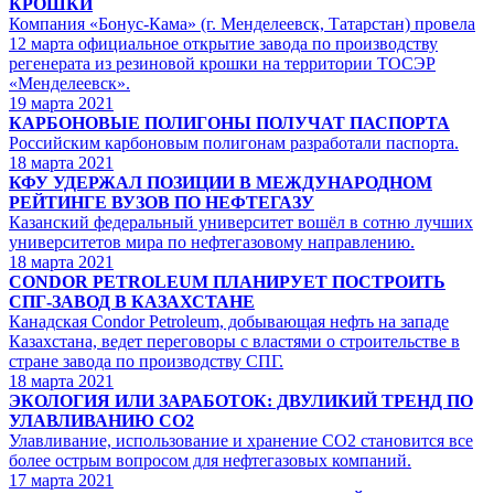
КРОШКИ
Компания «Бонус-Кама» (г. Менделеевск, Татарстан) провела
12 марта официальное открытие завода по производству
регенерата из резиновой крошки на территории ТОСЭР
«Менделеевск».
19
марта 2021
КАРБОНОВЫЕ ПОЛИГОНЫ ПОЛУЧАТ ПАСПОРТА
Российским карбоновым полигонам разработали паспорта.
18
марта 2021
КФУ УДЕРЖАЛ ПОЗИЦИИ В МЕЖДУНАРОДНОМ
РЕЙТИНГЕ ВУЗОВ ПО НЕФТЕГАЗУ
Казанский федеральный университет вошёл в сотню лучших
университетов мира по нефтегазовому направлению.
18
марта 2021
CONDOR PETROLEUM ПЛАНИРУЕТ ПОСТРОИТЬ
СПГ-ЗАВОД В КАЗАХСТАНЕ
Канадская Condor Petroleum, добывающая нефть на западе
Казахстана, ведет переговоры с властями о строительстве в
стране завода по производству СПГ.
18
марта 2021
ЭКОЛОГИЯ ИЛИ ЗАРАБОТОК: ДВУЛИКИЙ ТРЕНД ПО
УЛАВЛИВАНИЮ СО2
Улавливание, использование и хранение СО2 становится все
более острым вопросом для нефтегазовых компаний.
17
марта 2021