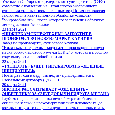
Ученые из Сибирского федерального университета (СФУ)
совместно с коллегами из Китая способ экологичного
очищения сточных промышленных вод.Новая технология
заключается в кавитационной обработке жидкости –
"микровзбивании", после которого загрязнения образуют
легко удаляющийся осадок.
23
марта 2021
“НИЖНЕКАМСКНЕФТЕХИМ” ЗАПУСТИТ В
ПРОИЗВОДСТВО НОВУЮ МАРКУ КАУЧУКА
Завод по производству бутилового каучука
“Нижнекамскнефтехим” запускает в производство новую
марку бромбутилового каучука ББК 246, которая в прошлом
году выпущена в пробной партии.
22
марта 2021
«ТАТНЕФТЬ» БУДЕТ ТИРАЖИРОВАТЬ «ЗЕЛЕНЫЕ
ИНИЦИАТИВЫ»
Почти два года назад «Татнефть» присоединилась к
Глобальному договору (ГД) ООН.
20
марта 2021
ЯПОНИЯ РАССЧИТЫВАЕТ «ОЗЕЛЕНИТЬ»
ЭНЕРГЕТИКУ ЗА СЧЁТ ДОБЫЧИ ГИДРАТА МЕТАНА
Глубоко на дне океана и под вечной мерзлотой лежат
обильные залежи высокоэнергетических ископаемых, до
которых ни у кого не дошли руки извлечь и использовать.