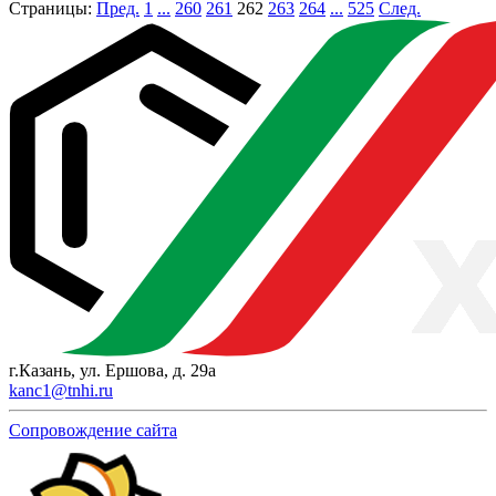
Страницы:
Пред.
1
...
260
261
262
263
264
...
525
След.
г.Казань, ул. Ершова, д. 29а
kanc1@tnhi.ru
Сопровождение сайта