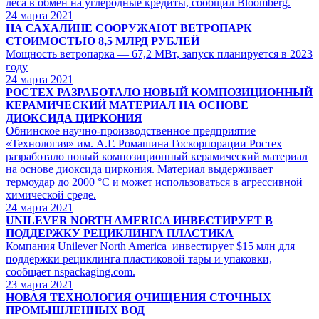
леса в обмен на углеродные кредиты, сообщил Bloomberg.
24
марта 2021
НА САХАЛИНЕ СООРУЖАЮТ ВЕТРОПАРК
СТОИМОСТЬЮ 8,5 МЛРД РУБЛЕЙ
Мощность ветропарка — 67,2 МВт, запуск планируется в 2023
году
24
марта 2021
РОСТЕХ РАЗРАБОТАЛО НОВЫЙ КОМПОЗИЦИОННЫЙ
КЕРАМИЧЕСКИЙ МАТЕРИАЛ НА ОСНОВЕ
ДИОКСИДА ЦИРКОНИЯ
Обнинское научно-производственное предприятие
«Технология» им. А.Г. Ромашина Госкорпорации Ростех
разработало новый композиционный керамический материал
на основе диоксида циркония. Материал выдерживает
термоудар до 2000 °С и может использоваться в агрессивной
химической среде.
24
марта 2021
UNILEVER NORTH AMERICA ИНВЕСТИРУЕТ В
ПОДДЕРЖКУ РЕЦИКЛИНГА ПЛАСТИКА
Компания Unilever North America инвестирует $15 млн для
поддержки рециклинга пластиковой тары и упаковки,
сообщает nspackaging.com.
23
марта 2021
НОВАЯ ТЕХНОЛОГИЯ ОЧИЩЕНИЯ СТОЧНЫХ
ПРОМЫШЛЕННЫХ ВОД