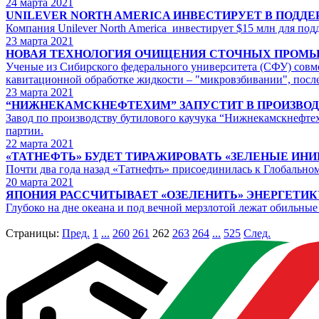
24
марта 2021
UNILEVER NORTH AMERICA ИНВЕСТИРУЕТ В ПОДД
Компания Unilever North America инвестирует $15 млн для под
23
марта 2021
НОВАЯ ТЕХНОЛОГИЯ ОЧИЩЕНИЯ СТОЧНЫХ ПРОМ
Ученые из Сибирского федерального университета (СФУ) совм
кавитационной обработке жидкости – "микровзбивании", после
23
марта 2021
“НИЖНЕКАМСКНЕФТЕХИМ” ЗАПУСТИТ В ПРОИЗВО
Завод по производству бутилового каучука “Нижнекамскнефтех
партии.
22
марта 2021
«ТАТНЕФТЬ» БУДЕТ ТИРАЖИРОВАТЬ «ЗЕЛЕНЫЕ ИН
Почти два года назад «Татнефть» присоединилась к Глобально
20
марта 2021
ЯПОНИЯ РАССЧИТЫВАЕТ «ОЗЕЛЕНИТЬ» ЭНЕРГЕТИК
Глубоко на дне океана и под вечной мерзлотой лежат обильные
Страницы:
Пред.
1
...
260
261
262
263
264
...
525
След.