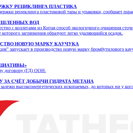
ЕРЖКУ РЕЦИКЛИНГА ПЛАСТИКА
держки рециклинга пластиковой тары и упаковки, сообщает nspa
ЫШЛЕННЫХ ВОД
естно с коллегами из Китая способ экологичного очищения сто
 которого загрязнения образуют легко удаляющийся осадок.
ДСТВО НОВУЮ МАРКУ КАУЧУКА
им” запускает в производство новую марку бромбутилового кау
ИЦИАТИВЫ»
му договору (ГД) ООН.
У ЗА СЧЁТ ДОБЫЧИ ГИДРАТА МЕТАНА
 залежи высокоэнергетических ископаемых, до которых ни у кого