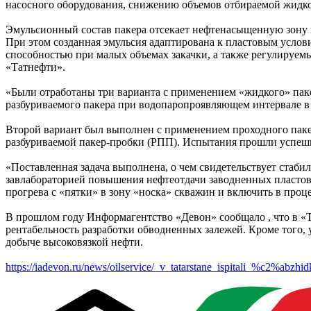
насосного оборудования, снижению объемов отбираемой жидко
Эмульсионный состав пакера отсекает нефтенасыщенную зону п
При этом созданная эмульсия адаптирована к пластовым усл
способностью при малых объемах закачки, а также регулируем
«Татнефти».
«Были отработаны три варианта с применением «жидкого» паке
разбуриваемого пакера при водопаропроявляющем интервале в
Второй вариант был выполнен с применением проходного паке
разбуриваемой пакер-пробки (РПП). Испытания прошли успеш
«Поставленная задача выполнена, о чем свидетельствует стаб
завлабораторией повышения нефтеотдачи заводненных пласто
прогрева с «пятки» в зону «носка» скважин и включить в проц
В прошлом году Информагентство «Девон» сообщало , что в «Т
рентабельность разработки обводненных залежей. Кроме того,
добыче высоковязкой нефти.
https://iadevon.ru/news/oilservice/_v_tatarstane_ispitali_%c2%ab