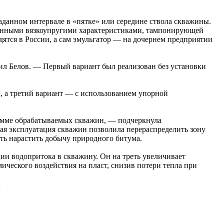
аданном интервале в «пятке» или середине ствола скважины.
шенными вязкоупругими характеристиками, тампонирующей
ятся в России, а сам эмульгатор — на дочернем предприятии
ил Белов. — Первый вариант был реализован без установки
 а третий вариант — с использованием упорной
рамме обрабатываемых скважин, — подчеркнула
 эксплуатация скважин позволила перераспределить зону
сть нарастить добычу природного битума.
и водопритока в скважину. Он на треть увеличивает
ческого воздействия на пласт, снизив потери тепла при