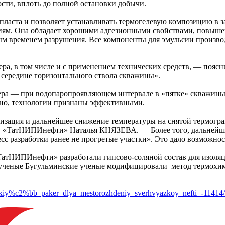
сти, вплоть до полной остановки добычи.
ласта и позволяет устанавливать термогелевую композицию в з
овиям. Она обладает хорошими адгезионными свойствами, повы
ым временем разрушения. Все компоненты для эмульсии производ
ра, в том числе и с применением технических средств, — поясн
 середине горизонтального ствола скважины».
ра — при водопаропроявляющем интервале в «пятке» скважины,
но, технологии признаны эффективными.
илизация и дальнейшее снижение температуры на снятой термог
в «ТатНИПИнефти» Наталья КНЯЗЕВА. — Более того, дальнейшая
есс разработки ранее не прогретые участки». Это дало возможно
атНИПИнефти» разработали гипсово-соляной состав для изоляци
 ученые Бугульминские ученые модифицировали метод термохими
zhidkiy%c2%bb_paker_dlya_mestorozhdeniy_sverhvyazkoy_nefti_-11414/