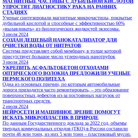
МАГНИТНЫЕ ЧАСТИЦЫ С ДУБИЛЬНОЙ КИСЛОТОЙ
УПРОСТЯТ ДИАГНОСТИКУ РАКА НА РАННИХ
СТАДИЯХ
Ученые синтезировали магнитные микрочастицы, покрытые
дубильной кислотой и способные с эффективностью 60%
«вылавливать» из биологических жидкостей экзосомы.
3
июля 2024
СОЗДАН ДЕШЕВЫЙ НАНОКАТАЛИЗАТОР ДЛЯ
ОЧИСТКИ ВОДЫ ОТ НИТРАТОВ
Система представляет собой мембрану, в толще которой
присутствует большое число углеродных нанотрубок
3
июля 2024
УКРЕПИТЬ АСФАЛЬТОБЕТОН ОТХОДАМИ
ОПТИЧЕСКОГО ВОЛОКНА ПРЕДЛОЖИЛИ УЧЕНЫЕ
ПЕРМСКОГО ПОЛИТЕХА
Одна из основных причин, по которым автомобильные
дороги приходится часто ремонтировать, – это образование
поверхностных дефектов из-за постоянных нагрузок от
транспортных средств.
2
июля 2024
НЕЙРОСЕТИ И МАШИННОЕ ЗРЕНИЕ ПОМОГУТ
ИСКАТЬ МИКРОПЛАСТИК В ПРИРОДЕ
По данным Государственного доклада за 2022 год, объемы
твердых коммунальных отходов (ТКО) в России составили
почти 46 млн тонн, из них 5 млн тонн – пластиковый мусор.