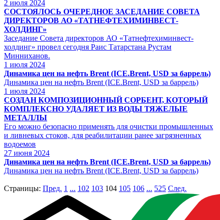
2
июля 2024
СОСТОЯЛОСЬ ОЧЕРЕДНОЕ ЗАСЕДАНИЕ СОВЕТА
ДИРЕКТОРОВ АО «ТАТНЕФТЕХИМИНВЕСТ-
ХОЛДИНГ»
Заседание Совета директоров АО «Татнефтехиминвест-
холдинг» провел сегодня Раис Татарстана Рустам
Минниханов.
1
июля 2024
Динамика цен на нефть Brent (ICE.Brent, USD за баррель)
Динамика цен на нефть Brent (ICE.Brent, USD за баррель)
1
июля 2024
СОЗДАН КОМПОЗИЦИОННЫЙ СОРБЕНТ, КОТОРЫЙ
КОМПЛЕКСНО УДАЛЯЕТ ИЗ ВОДЫ ТЯЖЕЛЫЕ
МЕТАЛЛЫ
Его можно безопасно применять для очистки промышленных
и ливневых стоков, для реабилитации ранее загрязненных
водоемов
27
июня 2024
Динамика цен на нефть Brent (ICE.Brent, USD за баррель)
Динамика цен на нефть Brent (ICE.Brent, USD за баррель)
Страницы:
Пред.
1
...
102
103
104
105
106
...
525
След.