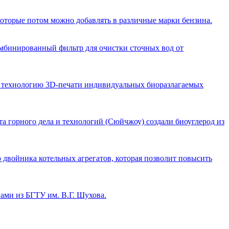
оторые потом можно добавлять в различные марки бензина.
омбинированный фильтр для очистки сточных вод от
технологию 3D-печати индивидуальных биоразлагаемых
а горного дела и технологий (Сюйчжоу) создали биоуглерод из
войника котельных агрегатов, которая позволит повысить
ми из БГТУ им. В.Г. Шухова.