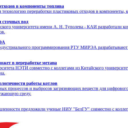
отходов в компоненты топлива
 технологию переработки пластиковых отходов в компоненты, к
 сточных вод
ского университета имени А. Н. Туполева - КАИ разработали к
ов.
РЭА
ндустриального программирования РТУ МИРЭА разрабатывают 
может в переработке метана
ситета НЭТИ совместно с коллегами из Китайского университет
на.
ологичности работы котлов
 процессов и выбросов загрязняющих веществ для цифрового д
ружающую среду.
ленности предложили ученые НИУ "БелГУ" совместно с коллега