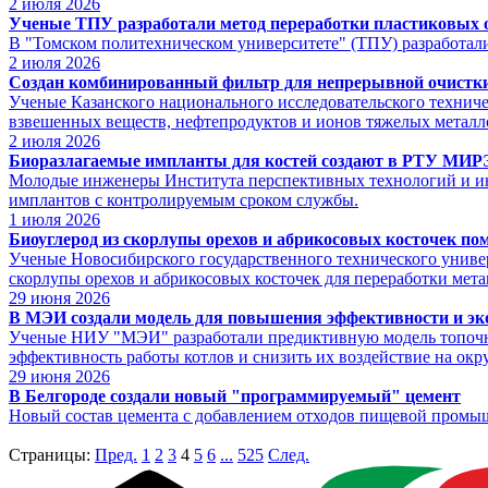
2
июля 2026
Ученые ТПУ разработали метод переработки пластиковых 
В "Томском политехническом университете" (ТПУ) разработали
2
июля 2026
Создан комбинированный фильтр для непрерывной очистки
Ученые Казанского национального исследовательского техниче
взвешенных веществ, нефтепродуктов и ионов тяжелых металл
2
июля 2026
Биоразлагаемые импланты для костей создают в РТУ МИ
Молодые инженеры Института перспективных технологий и и
имплантов с контролируемым сроком службы.
1
июля 2026
Биоуглерод из скорлупы орехов и абрикосовых косточек по
Ученые Новосибирского государственного технического универ
скорлупы орехов и абрикосовых косточек для переработки мета
29
июня 2026
В МЭИ создали модель для повышения эффективности и эк
Ученые НИУ "МЭИ" разработали предиктивную модель топочных
эффективность работы котлов и снизить их воздействие на ок
29
июня 2026
В Белгороде создали новый "программируемый" цемент
Новый состав цемента с добавлением отходов пищевой промыш
Страницы:
Пред.
1
2
3
4
5
6
...
525
След.