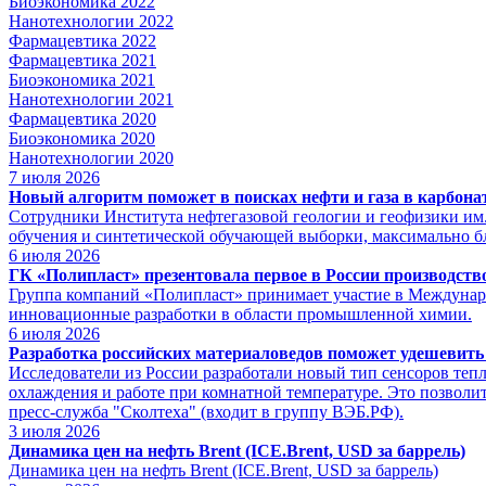
Биоэкономика 2022
Нанотехнологии 2022
Фармацевтика 2022
Фармацевтика 2021
Биоэкономика 2021
Нанотехнологии 2021
Фармацевтика 2020
Биоэкономика 2020
Нанотехнологии 2020
7
июля 2026
Новый алгоритм поможет в поисках нефти и газа в карбона
Сотрудники Института нефтегазовой геологии и геофизики им
обучения и синтетической обучающей выборки, максимально бл
6
июля 2026
ГК «Полипласт» презентовала первое в России производс
Группа компаний «Полипласт» принимает участие в Междунар
инновационные разработки в области промышленной химии.
6
июля 2026
Разработка российских материаловедов поможет удешевить
Исследователи из России разработали новый тип сенсоров тепл
охлаждения и работе при комнатной температуре. Это позволи
пресс-служба "Сколтеха" (входит в группу ВЭБ.РФ).
3
июля 2026
Динамика цен на нефть Brent (ICE.Brent, USD за баррель)
Динамика цен на нефть Brent (ICE.Brent, USD за баррель)