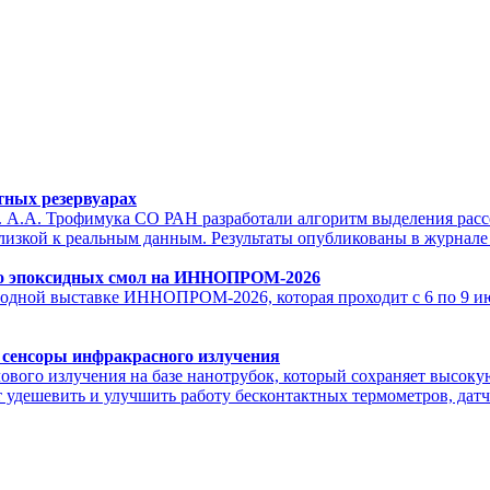
тных резервуарах
. А.А. Трофимука СО РАН разработали алгоритм выделения рас
изкой к реальным данным. Результаты опубликованы в журнале 
тво эпоксидных смол на ИННОПРОМ-2026
одной выставке ИННОПРОМ-2026, которая проходит с 6 по 9 июл
 сенсоры инфракрасного излучения
ового излучения на базе нанотрубок, который сохраняет высоку
т удешевить и улучшить работу бесконтактных термометров, дат