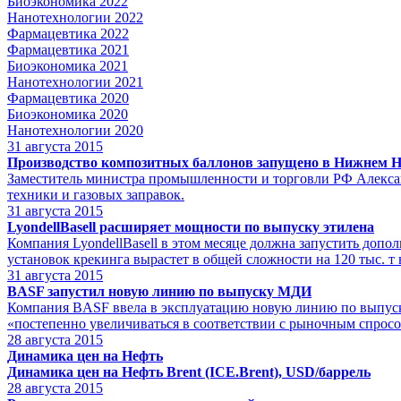
Биоэкономика 2022
Нанотехнологии 2022
Фармацевтика 2022
Фармацевтика 2021
Биоэкономика 2021
Нанотехнологии 2021
Фармацевтика 2020
Биоэкономика 2020
Нанотехнологии 2020
31
августа 2015
Производство композитных баллонов запущено в Нижнем Н
Заместитель министра промышленности и торговли РФ Алекса
техники и газовых заправок.
31
августа 2015
LyondellBasell расширяет мощности по выпуску этилена
Компания LyondellBasell в этом месяце должна запустить доп
установок крекинга вырастет в общей сложности на 120 тыс. т в 
31
августа 2015
BASF запустил новую линию по выпуску МДИ
Компания BASF ввела в эксплуатацию новую линию по выпуск
«постепенно увеличиваться в соответствии с рыночным спросо
28
августа 2015
Динамика цен на Нефть
Динамика цен на Нефть Brent (ICE.Brent), USD/баррель
28
августа 2015