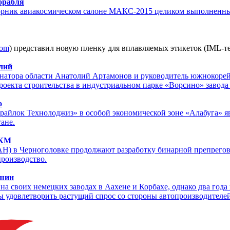
орабля
орник авиакосмическом салоне МАКС-2015 целиком выполненный
com
) представил новую пленку для вплавляемых этикеток (IML-т
елий
ернатора области Анатолий Артамонов и руководитель южнокор
роекта строительства в индустриальном парке «Ворсино» завода
о
райлок Технолоджиз» в особой экономической зоне «Алабуга» я
ане.
ПКМ
) в Черноголовке продолжают разработку бинарной препрегов
производство.
 шин
на своих немецких заводах в Аахене и Корбахе, однако два года
 удовлетворить растущий спрос со стороны автопроизводителей