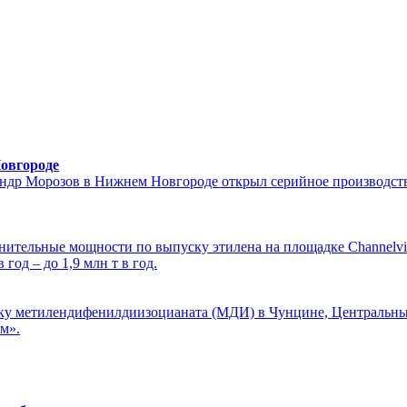
овгороде
ндр Морозов в Нижнем Новгороде открыл серийное производств
олнительные мощности по выпуску этилена на площадке Channel
год – до 1,9 млн т в год.
у метилендифенилдиизоцианата (МДИ) в Чунцине, Центральный
м».