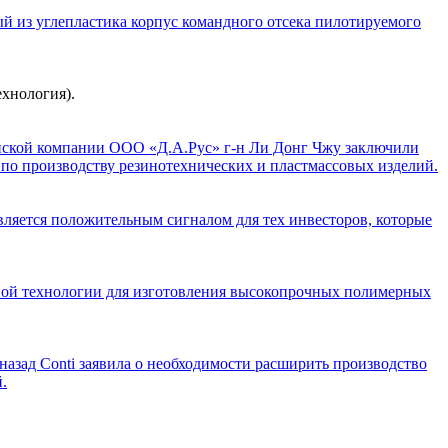
 из углепластика корпус командного отсека пилотируемого
ехнология).
ейской компании ООО «Д.А.Рус» г-н Ли Донг Чжу заключили
 по производству резинотехнических и пластмассовых изделий.
вляется положительным сигналом для тех инвесторов, которые
ой технологии для изготовления высокопрочных полимерных
 назад Conti заявила о необходимости расширить производство
.