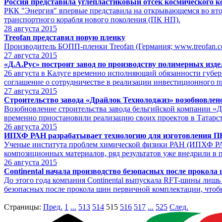
Россия представила углепластиковый отсек космического к
РКК "Энергия" впервые представила на открывающемся во вт
транспортного корабля нового поколения (ПК НП).
28
августа 2015
Treofan представил новую пленку
Производитель БОПП-пленки Treofan (Германия;
www.treofan.
27
августа 2015
«Д.А.Рус» построит завод по производству полимерных изд
26 августа в Калуге временно исполняющий обязанности губ
соглашение о сотрудничестве в реализации инвестиционного п
27
августа 2015
Строительство завода «Драйлок Технолоджиз» возобновлен
Возобновление строительства завода бельгийской компании «Д
временно приостановили реализацию своих проектов в Татарст
26
августа 2015
ИПХФ РАН разрабатывает технологию для изготовления 
Ученые института проблем химической физики РАН (ИПХФ РАН
композиционных материалов, ряд результатов уже внедрили в 
26
августа 2015
Continental начала производство безопасных после прокола
До этого года компания Continental выпускала RFT-шины лишь 
безопасных после прокола шин первичной комплектации, чтобы
Страницы:
Пред.
1
...
513
514
515
516
517
...
525
След.