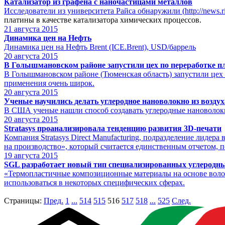
Катализатор из графена с наночастицами металлов
Исследователи из университета Райса обнаружили (
http://news.r
платины в качестве катализатора химических процессов.
21
августа 2015
Динамика цен на Нефть
Динамика цен на Нефть Brent (ICE.Brent), USD/баррель
20
августа 2015
В Голышмановском районе запустили цех по переработке 
В Голышмановском районе (Тюменская область) запустили цех 
применения очень широк.
20
августа 2015
Ученые научились делать углеродное нановолокно из воздух
В США ученые нашли способ создавать углеродные нановолокна
20
августа 2015
Stratasys проанализировала тенденцию развития 3D-печати
Компания Stratasys Direct Manufacturing, подразделение лидер
на производство», который считается единственным отчетом, 
19
августа 2015
SGL разработает новый тип специализированных углеродн
«Термопластичные композиционные материалы на основе волок
использоваться в некоторых специфических сферах.
Страницы:
Пред.
1
...
514
515
516
517
518
...
525
След.