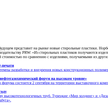
 будущем представит на рынке новые стирольные пластики. Норбе
ил издательству PRW: «Из стирольных пластиков получаются изде
й стоимостью по сравнению с изделиями, получаемыми из други
D-печати
ь темпы разработки и внедрения новых конструкционных полиме
нефтегазохимический форум на высоком уровне»
 форума состоится 2 сентября на территории выставочного комп
году
ству высокотехнологичных труб. Турецкие «Мир холдинг» и «Ди
абуга».