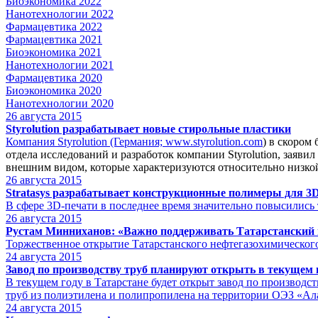
Биоэкономика 2022
Нанотехнологии 2022
Фармацевтика 2022
Фармацевтика 2021
Биоэкономика 2021
Нанотехнологии 2021
Фармацевтика 2020
Биоэкономика 2020
Нанотехнологии 2020
26
августа 2015
Styrolution разрабатывает новые стирольные пластики
Компания Styrolution (Германия;
www.styrolution.com
) в скором
отдела исследований и разработок компании Styrolution, заяв
внешним видом, которые характеризуются относительно низко
26
августа 2015
Stratasys разрабатывает конструкционные полимеры для 3
В сфере 3D-печати в последнее время значительно повысилис
26
августа 2015
Рустам Минниханов: «Важно поддерживать Татарстанский 
Торжественное открытие Татарстанского нефтегазохимического
24
августа 2015
Завод по производству труб планируют открыть в текущем 
В текущем году в Татарстане будет открыт завод по производ
труб из полиэтилена и полипропилена на территории ОЭЗ «Ал
24
августа 2015