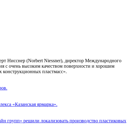
рт Нисснер (Norbert Niessner), директор Международного
лия с очень высоким качеством поверхности и хорошим
х конструкционных пластмасс».
ров.
лекса «Казанская ярмарка».
зайн групп» решили локализовать производство пластиковых