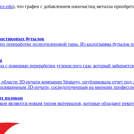
ice.edu
), что графен с добавлением наночастиц металла приобрет
пластиковых бутылок
по переработке полиэтиленовой тары. Из килограмма бутылок п
а
 с помощью переработки углекислого газа, который забирается 
а в области 3D-печати компании Stratasys, опубликовала отчет п
посвященным 3D-печати, сосредоточенным на мнениях профессио
ых волокон
он являются новым типом материалов, которые обладают некот