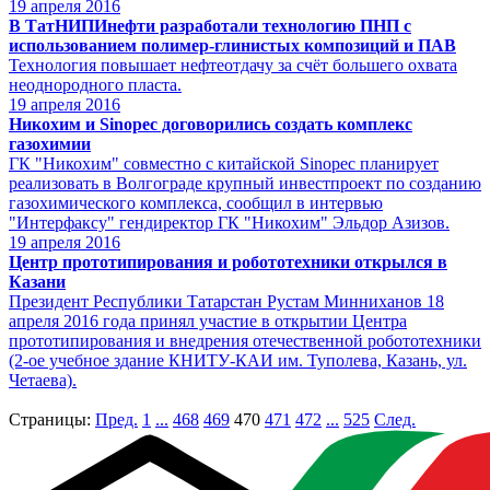
19
апреля 2016
В ТатНИПИнефти разработали технологию ПНП с
использованием полимер-глинистых композиций и ПАВ
Технология повышает нефтеотдачу за счёт большего охвата
неоднородного пласта.
19
апреля 2016
Никохим и Sinopec договорились создать комплекс
газохимии
ГК "Никохим" совместно с китайской Sinopec планирует
реализовать в Волгограде крупный инвестпроект по созданию
газохимического комплекса, сообщил в интервью
"Интерфаксу" гендиректор ГК "Никохим" Эльдор Азизов.
19
апреля 2016
Центр прототипирования и робототехники открылся в
Казани
Президент Республики Татарстан Рустам Минниханов 18
апреля 2016 года принял участие в открытии Центра
прототипирования и внедрения отечественной робототехники
(2-ое учебное здание КНИТУ-КАИ им. Туполева, Казань, ул.
Четаева).
Страницы:
Пред.
1
...
468
469
470
471
472
...
525
След.