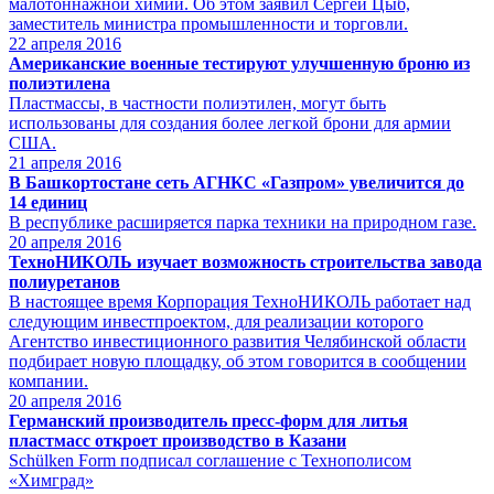
малотоннажной химии. Об этом заявил Сергей Цыб,
заместитель министра промышленности и торговли.
22
апреля 2016
Американские военные тестируют улучшенную броню из
полиэтилена
Пластмассы, в частности полиэтилен, могут быть
использованы для создания более легкой брони для армии
США.
21
апреля 2016
В Башкортостане сеть АГНКС «Газпром» увеличится до
14 единиц
В республике расширяется парка техники на природном газе.
20
апреля 2016
ТехноНИКОЛЬ изучает возможность строительства завода
полиуретанов
В настоящее время Корпорация ТехноНИКОЛЬ работает над
следующим инвестпроектом, для реализации которого
Агентство инвестиционного развития Челябинской области
подбирает новую площадку, об этом говорится в сообщении
компании.
20
апреля 2016
Германский производитель пресс-форм для литья
пластмасс откроет производство в Казани
Schülken Form подписал соглашение с Технополисом
«Химград»