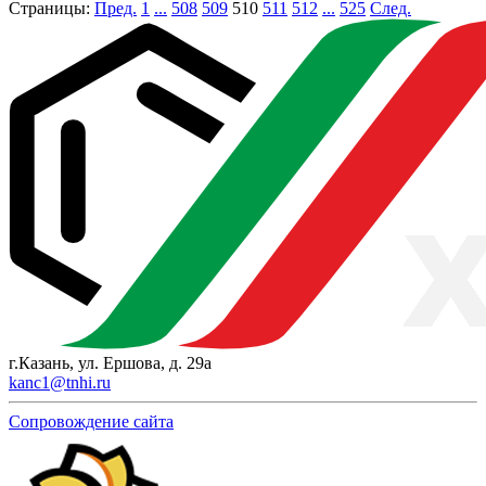
Страницы:
Пред.
1
...
508
509
510
511
512
...
525
След.
г.Казань, ул. Ершова, д. 29а
kanc1@tnhi.ru
Сопровождение сайта