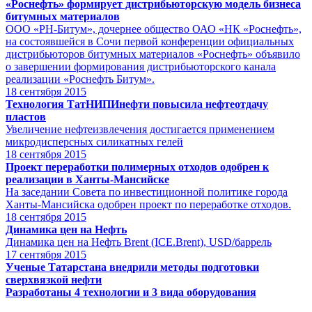
«Роснефть» формирует дистрибьюторскую модель бизнеса
битумных материалов
ООО «РН-Битум», дочернее общество ОАО «НК «Роснефть»,
на состоявшейся в Сочи первой конференции официальных
дистрибьюторов битумных материалов «Роснефть» объявило
о завершении формирования дистрибьюторского канала
реализации «Роснефть Битум».
18
сентября 2015
Технология ТатНИПИнефти повысила нефтеотдачу
пластов
Увеличение нефтеизвлечения достигается применением
микродисперсных силикатных гелей
18
сентября 2015
Проект переработки полимерных отходов одобрен к
реализации в Ханты-Мансийске
На заседании Совета по инвестиционной политике города
Ханты-Мансийска одобрен проект по переработке отходов.
18
сентября 2015
Динамика цен на Нефть
Динамика цен на Нефть Brent (ICE.Brent), USD/баррель
17
сентября 2015
Ученые Татарстана внедрили методы подготовки
сверхвязкой нефти
Разработаны 4 технологии и 3 вида оборудования