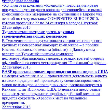
углеродного волокна
«Холдинговая компания «Композит» представила новые
продукты из углеродного волокна для европейского рынка
композиционных материалов на крупнейшей в Европе уже
десятой по счету выставке COMPOSITES EUROPE 2015,
которая проходит с 22 по 24 сентября в городе Штутгарт.
23
сентября 2015
Туркменистан построит десять крупных
газоперерабатывающих комплексов
В Туркменистане предусматривается строительство десяти
крупных газоперерабатывающих комплексов – в поселке
Киянлы Балканского велаята (области), в Дашогузском
велаяте, на Туркменбашинском комплексе
нефтеперерабатывающих заводов, в рамках третьей очереди
обустройства газового месторождения "Галкыныш" и другие.
22
сентября 2015
BASF приостанавливает производство полиамидов в США
Немецкая компания BASF приостановит деятельность одного
из своих предприятий производству специализированных
марок полиамидов и эпоксидных смол, располагающееся в
Канкаки, штат Иллинойс, США. В недавнем пресс-релизе
говорится, что в результате подобных действий компании
придется сократить 50 рабочих мест на указанном
предприятии.
22
сентября 2015