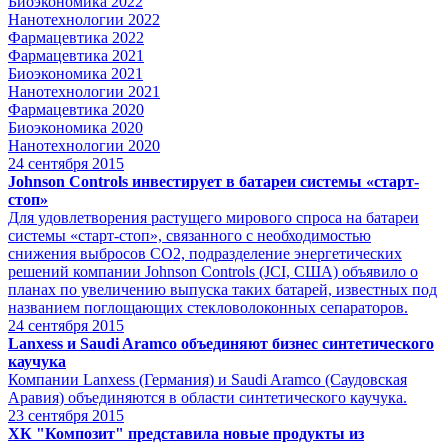
Биоэкономика 2022
Нанотехнологии 2022
Фармацевтика 2022
Фармацевтика 2021
Биоэкономика 2021
Нанотехнологии 2021
Фармацевтика 2020
Биоэкономика 2020
Нанотехнологии 2020
24
сентября 2015
Johnson Controls инвестирует в батареи системы «старт-
стоп»
Для удовлетворения растущего мирового спроса на батареи
системы «старт-стоп», связанного с необходимостью
снижения выбросов СО2, подразделение энергетических
решений компании Johnson Controls (JCI, США) объявило о
планах по увеличению выпуска таких батарей, известных под
названием поглощающих стекловолоконных сепараторов.
24
сентября 2015
Lanxess и Saudi Aramco объединяют бизнес синтетического
каучука
Компании Lanxess (Германия) и Saudi Aramco (Саудовская
Аравия) объединяются в области синтетического каучука.
23
сентября 2015
ХК "Композит" представила новые продукты из