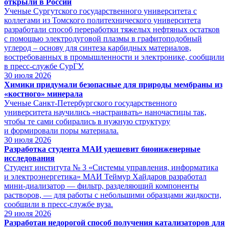
открыли в России
Ученые Сургутского государственного университета с
коллегами из Томского политехнического университета
разработали способ переработки тяжелых нефтяных остатков
с помощью электродуговой плазмы в графитоподобный
углерод – основу для синтеза карбидных материалов,
востребованных в промышленности и электронике, сообщили
в пресс-службе СурГУ.
30
июля 2026
Химики придумали безопасные для природы мембраны из
«костного» минерала
Ученые Санкт‑Петербургского государственного
университета научились «настраивать» наночастицы так,
чтобы те сами собирались в нужную структуру
и формировали поры материала.
30
июля 2026
Разработка студента МАИ удешевит биоинженерные
исследования
Студент института № 3 «Системы управления, информатика
и электроэнергетика» МАИ Теймур Хайдаров разработал
мини-диализатор — фильтр, разделяющий компоненты
растворов, — для работы с небольшими образцами жидкости,
сообщили в пресс-службе вуза.
29
июля 2026
Разработан недорогой способ получения катализаторов для