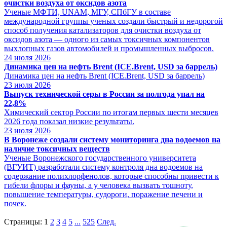
очистки воздуха от оксидов азота
Ученые МФТИ, UNAM, МГУ, СПбГУ в составе
международной группы ученых создали быстрый и недорогой
способ получения катализаторов для очистки воздуха от
оксидов азота — одного из самых токсичных компонентов
выхлопных газов автомобилей и промышленных выбросов.
24
июля 2026
Динамика цен на нефть Brent (ICE.Brent, USD за баррель)
Динамика цен на нефть Brent (ICE.Brent, USD за баррель)
23
июля 2026
Выпуск технической серы в России за полгода упал на
22,8%
Химический сектор России по итогам первых шести месяцев
2026 года показал низкие результаты.
23
июля 2026
В Воронеже создали систему мониторинга дна водоемов на
наличие токсичных веществ
Ученые Воронежского государственного университета
(ВГУИТ) разработали систему контроля дна водоемов на
содержание полихлорфенолов, которые способны привести к
гибели флоры и фауны, а у человека вызвать тошноту,
повышение температуры, судороги, поражение печени и
почек.
Страницы:
1
2
3
4
5
...
525
След.