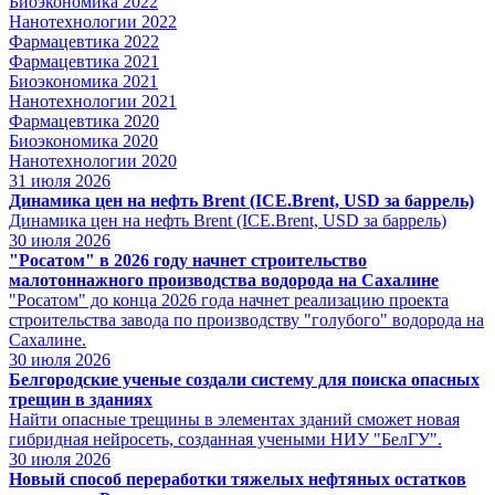
Биоэкономика 2022
Нанотехнологии 2022
Фармацевтика 2022
Фармацевтика 2021
Биоэкономика 2021
Нанотехнологии 2021
Фармацевтика 2020
Биоэкономика 2020
Нанотехнологии 2020
31
июля 2026
Динамика цен на нефть Brent (ICE.Brent, USD за баррель)
Динамика цен на нефть Brent (ICE.Brent, USD за баррель)
30
июля 2026
"Росатом" в 2026 году начнет строительство
малотоннажного производства водорода на Сахалине
"Росатом" до конца 2026 года начнет реализацию проекта
строительства завода по производству "голубого" водорода на
Сахалине.
30
июля 2026
Белгородские ученые создали систему для поиска опасных
трещин в зданиях
Найти опасные трещины в элементах зданий сможет новая
гибридная нейросеть, созданная учеными НИУ "БелГУ".
30
июля 2026
Новый способ переработки тяжелых нефтяных остатков