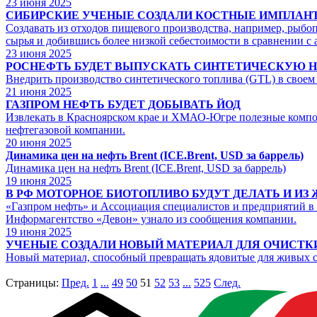
23
июня 2025
СИБИРСКИЕ УЧЕНЫЕ СОЗДАЛИ КОСТНЫЕ ИМПЛАНТ
Создавать из отходов пищевого производства, например, рыбо
сырья и добившись более низкой себестоимости в сравнении с 
23
июня 2025
РОСНЕФТЬ БУДЕТ ВЫПУСКАТЬ СИНТЕТИЧЕСКУЮ 
Внедрить производство синтетического топлива (GTL) в своем
21
июня 2025
ГАЗПРОМ НЕФТЬ БУДЕТ ДОБЫВАТЬ ЙОД
Извлекать в Красноярском крае и ХМАО-Югре полезные компон
нефтегазовой компании.
20
июня 2025
Динамика цен на нефть Brent (ICE.Brent, USD за баррель)
Динамика цен на нефть Brent (ICE.Brent, USD за баррель)
19
июня 2025
В РФ МОТОРНОЕ БИОТОПЛИВО БУДУТ ДЕЛАТЬ И ИЗ
«Газпром нефть» и Ассоциация специалистов и предприятий в
Информагентство «Девон» узнало из сообщения компании.
19
июня 2025
УЧЕНЫЕ СОЗДАЛИ НОВЫЙ МАТЕРИАЛ ДЛЯ ОЧИСТК
Новый материал, способный превращать ядовитые для живых су
Страницы:
Пред.
1
...
49
50
51
52
53
...
525
След.