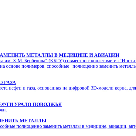
АМЕНИТЬ МЕТАЛЛЫ В МЕДИЦИНЕ И АВИАЦИИ
а им. Х.М. Бербекова" (КБГУ) совместно с коллегами из "Инсти
на основе полимеров, способные "полноценно заменить металлы
 ГАЗА
та нефти и газа, основанная на цифровой 3D-модели керна, для
ЕФТИ УРАЛО-ПОВОЛЖЬЯ
жи.
МЕНИТЬ МЕТАЛЛЫ
особные полноценно заменить металлы в медицине, авиации, ав