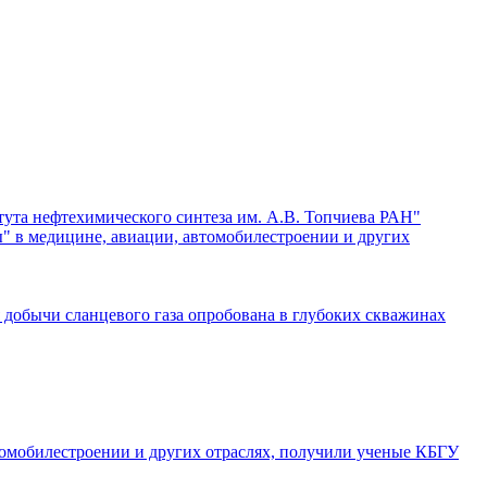
тута нефтехимического синтеза им. А.В. Топчиева РАН"
" в медицине, авиации, автомобилестроении и других
 добычи сланцевого газа опробована в глубоких скважинах
томобилестроении и других отраслях, получили ученые КБГУ