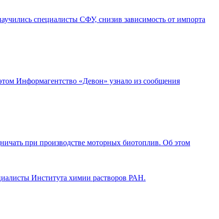
 научились специалисты СФУ, снизив зависимость от импорта
этом Информагентство «Девон» узнало из сообщения
ничать при производстве моторных биотоплив. Об этом
ециалисты Института химии растворов РАН.