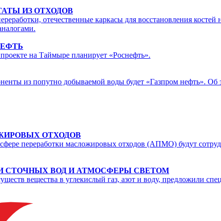
АТЫ ИЗ ОТХОДОВ
переработки, отечественные каркасы для восстановления костей
аналогами.
НЕФТЬ
 проекте на Таймыре планирует «Роснефть».
енты из попутно добываемой воды будет «Газпром нефть». Об 
 ЖИРОВЫХ ОТХОДОВ
 сфере переработки масложировых отходов (АПМО) будут сотруд
И СТОЧНЫХ ВОД И АТМОСФЕРЫ СВЕТОМ
ществ вещества в углекислый газ, азот и воду, предложили сп