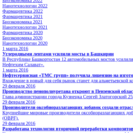
Биоэкономика 2022
Нанотехнологии 2022
Фармацевтика 2022
Фармацевтика 2021
Биоэкономика 2021
Нанотехнологии 2021
Фармацевтика 2020
Биоэкономика 2020
Нанотехнологии 2020
1
марта 2016
Углеродными лентами усилили мосты в Башкирии
В Республике Башкортостан 12 автомобильных мостов усилили
Нефтехим Салават».
1
марта 2016
Нефтесервисная «ТМС групп» получила лицензию на изгото
Вхождение в новый для себя рынок станет для альметьевской
29
февраля 2016
Производство пенополиуретана откроют в Пензенской обла
Глава администрации города Кузнецка Сергей Златогорский 25
29
февраля 2016
Производители оксобиоразлагающих добавок создали отра
Крупнейшие мировые производители оксобиоразлагающих 
(OBPF).
29
февраля 2016
Разработана технология вторичной переработки композито