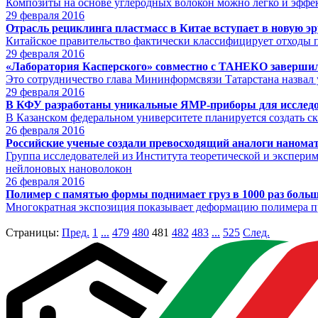
Композиты на основе углеродных волокон можно легко и эффе
29
февраля 2016
Отрасль рециклинга пластмасс в Китае вступает в новую эр
Китайское правительство фактически классифицирует отходы п
29
февраля 2016
«Лаборатория Касперского» совместно с ТАНЕКО завершил
Это сотрудничество глава Мининформсвязи Татарстана назва
29
февраля 2016
В КФУ разработаны уникальные ЯМР-приборы для исслед
В Казанском федеральном университете планируется создать 
26
февраля 2016
Российские ученые создали превосходящий аналоги нанома
Группа исследователей из Института теоретической и экспер
нейлоновых нановолокон
26
февраля 2016
Полимер с памятью формы поднимает груз в 1000 раз больш
Многократная экспозиция показывает деформацию полимера пр
Страницы:
Пред.
1
...
479
480
481
482
483
...
525
След.