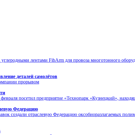
 углеродными лентами FibArm для провоза многотонного оборуд
вление деталей самолётов
 компании прорывом
сти
 февраля посетил предприятие «Технопарк «Кузнецкий», находя
слевую Федерацию
добавок создали отраслевую Федерацию оксобиоразлагаемы
в