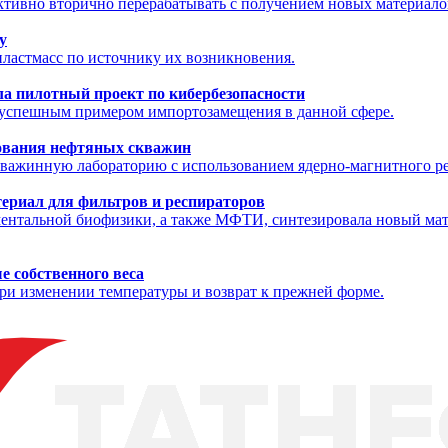
ктивно вторично перерабатывать с получением новых материало
у
ластмасс по источнику их возникновения.
а пилотный проект по кибербезопасности
л успешным примером импортозамещения в данной сфере.
ования нефтяных скважин
скважинную лабораторию с использованием ядерно-магнитного р
териал для фильтров и респираторов
иментальной биофизики, а также МФТИ, синтезировала новый ма
е собственного веса
и изменении температуры и возврат к прежней форме.