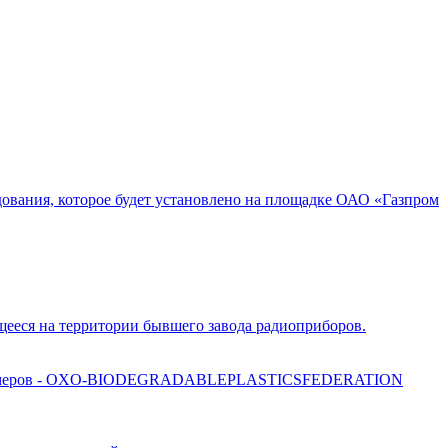
ования, которое будет установлено на площадке ОАО «Газпром
щееся на территории бывшего завода радиоприборов.
х полимеров - OXO-BIODEGRADABLEPLASTICSFEDERATION