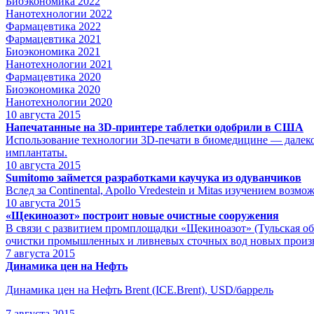
Биоэкономика 2022
Нанотехнологии 2022
Фармацевтика 2022
Фармацевтика 2021
Биоэкономика 2021
Нанотехнологии 2021
Фармацевтика 2020
Биоэкономика 2020
Нанотехнологии 2020
10
августа 2015
Напечатанные на 3D-принтере таблетки одобрили в США
Использование технологии 3D-печати в биомедицине — далеко 
имплантаты.
10
августа 2015
Sumitomo займется разработками каучука из одуванчиков
Вслед за Continental, Apollo Vredestein и Mitas изучением во
10
августа 2015
«Щекиноазот» построит новые очистные сооружения
В связи с развитием промплощадки «Щекиноазот» (Тульская об
очистки промышленных и ливневых сточных вод новых произв
7
августа 2015
Динамика цен на Нефть
Динамика цен на Нефть Brent (ICE.Brent), USD/баррель
7
августа 2015