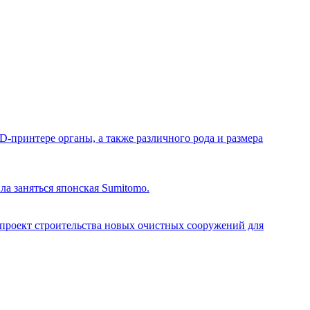
-принтере органы, а также различного рода и размера
ла заняться японская Sumitomo.
я проект строительства новых очистных сооружений для