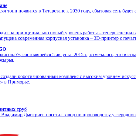
ане
 тонн появится в Татарстане к 2030 году, сбытовая сеть будет 
одит на принципиально новый уровень работы – теперь специал
запущена современная корпусная установка – 3D-принтер с печ
ТБО
гона?», состоявшейся 5 августа 2015 г., отмечалось, что в стр
рсырья.
создали роботизированный комплекс с высоким уровнем искусст
с» в Приморье.
зитных труб
ка Владимир Дмитриев посетил завод по производству углеро