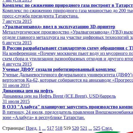
Комплекс по сжижению природного газа построят в Татарст
Комплекс по сжижению природного газа мощностью до 200 тысяч
пресс-служба президента Татарстана.
7
августа 2015
«Уралвагонзавод» ввел в эксплуатацию 3D-принтер
Металлургическое производство «Уралвагонзавода» (УВЗ) вых
отделе главного металлурга на участке цифровых технологий 
6
августа 2015
В России разрабатывают стандартную схему обращения с 
На конференции «Почему москвичи пьют воду из мусорного поли
схем сбора и утилизации разнообразных отходов и другого вто
4
августа 2015
Ученые ДВФУ создали роботизированный комплекс
Ученые Дальневосточного федерального университета (ДВФУ) 
вертолетов Ка-62, которые собираются на авиазаводе «Прогрес
31
июля 2015
Динамика цен на нефть
Динамика цен на Нефть Brent (ICE.Brent), USD/баррель
31
июля 2015
В ОЭЗ "Алабуга" планируют запустить производство компо
В пятницу, 24 июля, председатель правления Внешэкономбан
зоне «Алабуга» в республике Татарстан.
Страницы:
Пред.
1
...
517
518
519
520
521
...
525
След.