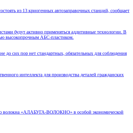
состоять из 13 криогенных автозаправочных станций, сообщает
истами будут активно применяться аддитивные технологии. В
атью высокопрочным AБС-пластиком.
ане до сих пор нет стандартных, обязательных для соблюдения
венного интеллекта для производства деталей гражданских
дного волокна «АЛАБУГА-ВОЛОКНО» в особой экономической