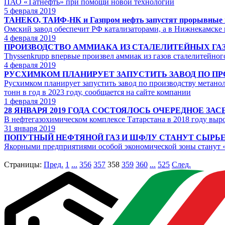
ПАО «Татнефть» при помощи новой технологии
5
февраля 2019
ТАНЕКО, ТАИФ-НК и Газпром нефть запустят прорывные
Омский завод обеспечит РФ катализаторами, а в Нижнекамске
4
февраля 2019
ПРОИЗВОДСТВО АММИАКА ИЗ СТАЛЕЛИТЕЙНЫХ ГА
Thyssenkrupp впервые произвел аммиак из газов сталелитейног
4
февраля 2019
РУСХИМКОМ ПЛАНИРУЕТ ЗАПУСТИТЬ ЗАВОД ПО ПРОИ
Русхимком планирует запустить завод по производству метанол
тонн в год в 2023 году, сообщается на сайте компании
1
февраля 2019
28 ЯНВАРЯ 2019 ГОДА СОСТОЯЛОСЬ ОЧЕРЕДНОЕ З
В нефтегазохимическом комплексе Татарстана в 2018 году выр
31
января 2019
ПОПУТНЫЙ НЕФТЯНОЙ ГАЗ И ШФЛУ СТАНУТ СЫРЬЕ
Якорными предприятиями особой экономической зоны станут 
Страницы:
Пред.
1
...
356
357
358
359
360
...
525
След.