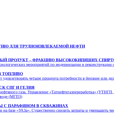
ГИЮ ДЛЯ ТРУДНОИЗВЛЕКАЕМОЙ НЕФТИ
ВЫЙ ПРОДУКТ – ФРАКЦИЮ ВЫСОКОКИПЯЩИХ СПИРТ
ехнологических мероприятий по модернизации и реконструкции
В ТОПЛИВО
т удовлетворять четыре процента потребности в бензине или ди
К СПГ И ГЕЛИЯ
 нефтяного газа. Управление «Татнефтегазпереработка» (УТНГ
аводе (МГПЗ)
Ы С ПАРАФИНОМ В СКВАЖИНАХ
 на базе «УАЗа». Существенно снизить затраты и уменьшить ч