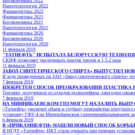
Биоэкономика 2022
Нанотехнологии 2022
Фармацевтика 2022
Фармацевтика 2021
Биоэкономика 2021
Нанотехнологии 2021
Фармацевтика 2020
Биоэкономика 2020
Нанотехнологии 2020
11
февраля 2019
"ТАТНЕФТЬ" ИСПЫТАЛА БЕЛОРУССКУЮ ТЕХНОЛО
СКИФ позволяет увеличивать приток тризов в 1,5-2 раза
11
февраля 2019
ЗАВОД СИНТЕТИЧЕСКОГО СПИРТА» ВЫПУСТИЛ НО
В ходе проведенных на ЗАО «Завод синтетического спирта» т
7
февраля 2019
ИЗОБРЕТЕН СПОСОБ ПРЕОБРАЗОВАНИЯ ПЛАСТИКА 
Топливо, полученное из отходов полиолефина, ежегодно сможе
7
февраля 2019
НА МИННИБАЕВСКОМ ГПЗ МОГУТ НАЛАДИТЬ ВЫПУС
«Татнефть» увеличит объем и глубину переработки попутного
установку ГФУ-4 на Миннибаевском газоперерабатывающем з
6
февраля 2019
В «ПРИКАМНЕФТИ» НАШЛИ НОВЫЙ СПОСОБ БОРЬБ
В НГДУ «Татнефти» НКТ стали очищать при помощи установки