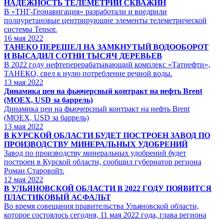
НАДЕЖНОСТЬ ТЕЛЕМЕТРИИ СКВАЖИН
В «ТНГ-Геонавигация» разработали и внедрили
полиуретановые центрирующие элементы телеметрической
системы Tensor.
16
мая 2022
ТАНЕКО ПЕРЕШЕЛ НА ЗАМКНУТЫЙ ВОДООБОРОТ
И ВЫСАДИЛ СОТНИ ТЫСЯЧ ДЕРЕВЬЕВ
В 2022 году нефтеперерабатывающий комплекс «Татнефти»,
ТАНЕКО, свел к нулю потребление речной воды.
13
мая 2022
Динамика цен на фьючерсный контракт на нефть Brent
(MOEX, USD за баррель)
Динамика цен на фьючерсный контракт на нефть Brent
(MOEX, USD за баррель)
13
мая 2022
В КУРСКОЙ ОБЛАСТИ БУДЕТ ПОСТРОЕН ЗАВОД ПО
ПРОИЗВОДСТВУ МИНЕРАЛЬНЫХ УДОБРЕНИЙ
Завод по производству минеральных удобрений будет
построен в Курской области, сообщил губернатор региона
Роман Старовойт.
12
мая 2022
В УЛЬЯНОВСКОЙ ОБЛАСТИ В 2022 ГОДУ ПОЯВИТСЯ
ПЛАСТИКОВЫЙ АСФАЛЬТ
Во время совещания правительства Ульяновской области,
которое состоялось сегодня, 11 мая 2022 года, глава региона