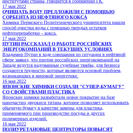
институтами страны, говорится в сообщении ГК.
17
мая 2022
ОЧИЩАТЬ ВОДУ ПРЕДЛОЖИЛИ С ПОМОЩЬЮ
СОРБЕНТА ИЗ НЕФТЯНОГО КОКСА
Химики Пермского Политехнического университета нашли
способ очистки воды с помощью твердых остатков
нефтепереработки – кокса.
17
мая 2022
ПУТИН РАССКАЗАЛ О РАБОТЕ РОССИЙСКИХ
ЭНЕРГОКОМПАНИЙ В ТЕКУЩИХ УСЛОВИЯХ
Владимир Путин в ходе совещания по ситуации в нефтяной
сфере заявил, что против российских энергокомпаний на
Западе ведутся надуманные судебные тяжбы, для бизнеса
создаются трудности, которые являются основой проблем,
возникающих в мировой энергетике.
16
мая 2022
ЯПОНСКИЕ ХИМИКИ СОЗДАЛИ "СУПЕР-БУМАГУ"
СО СВОЙСТВАМИ ПЛАСТИКА
Японские химики разработали новое покрытие на базе
наночастиц двуокиси титана, которое позволяет использовать
обычную бумагу в качестве замены для пластика,
применяемого при производстве посуды и других
полимерных изделий.
16
мая 2022
ПОЛИУРЕТАНОВЫЕ ЦЕНТРАТОРЫ ПОВЫСЯТ