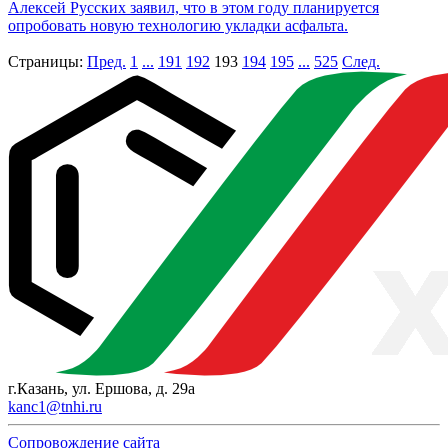
Алексей Русских заявил, что в этом году планируется
опробовать новую технологию укладки асфальта.
Страницы:
Пред.
1
...
191
192
193
194
195
...
525
След.
г.Казань, ул. Ершова, д. 29а
kanc1@tnhi.ru
Сопровождение сайта