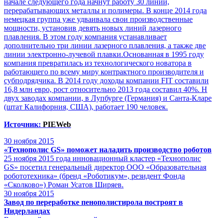
начале следующего года начнут работу 30 линий,
перерабатывающих металлы и полимеры. В конце 2014 года
немецкая группа уже удваивала свои производственные
мощности, установив девять новых линий лазерного
плавления. В этом году компания устанавливает
дополнительно три линии лазерного плавления, а также две
линии электронно-лучевой плавки.Основанная в 1995 году
компания превратилась из технологического новатора в
работающего по всему миру контрактного производителя и
субподрядчика. В 2014 году доходы компании FIT составили
16,8 млн евро, рост относительно 2013 года составил 40%. Н
двух заводах компании, в Лупбурге (Германия) и Санта-Кларе
(штат Калифорния, США), работает 190 человек.
Источник:
PIEWeb
30
ноября 2015
«Технополис GS» поможет наладить производство роботов
25 ноября 2015 года инновационный кластер «Технополис
GS» посетил генеральный директор ООО «Образовательная
робототехника» (бренд «Роботикум», резидент Фонда
«Сколково») Роман Усатов Ширяев.
30
ноября 2015
Завод по переработке пенополистирола построят в
Нидерландах