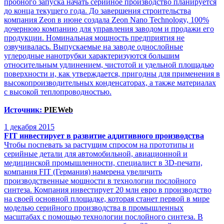
пробного запуска начать серийное производство планируется
до конца текущего года. До завершения строительства
компания Zeon в июне создала Zeon Nano Technology, 100%
дочернюю компанию для управления заводом и продажи его
продукции. Номинальная мощность предприятия не
озвучивалась. Выпускаемые на заводе однослойные
углеродные нанотрубки характеризуются большим
относительным удлинением, чистотой и удельной площадью
поверхности и, как утверждается, пригодны для применения в
высокопроизводительных конденсаторах, а также материалах
с высокой теплопроводностью.
Источник:
PIEWeb
1
декабря 2015
FIT инвестирует в развитие аддитивного производства
Чтобы поспевать за растущим спросом на прототипы и
серийные детали для автомобильной, авиационной и
медицинской промышленности, специалист в 3D-печати,
компания FIT (Германия) намерена увеличить
производственные мощности в технологии послойного
синтеза. Компания инвестирует 20 млн евро в производство
на своей основной площадке, которая станет первой в мире
моделью серийного производства в промышленных
масштабах с помощью технологии послойного синтеза. В