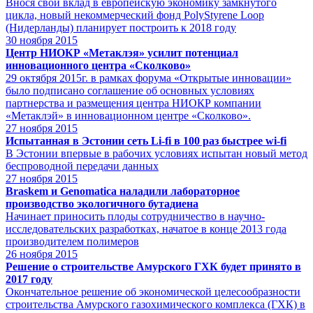
Внося свой вклад в европейскую экономику замкнутого
цикла, новый некоммерческий фонд PolyStyrene Loop
(Нидерланды) планирует построить к 2018 году
30
ноября 2015
Центр НИОКР «Метаклэя» усилит потенциал
инновационного центра «Сколково»
29 октября 2015г. в рамках форума «Открытые инновации»
было подписано соглашение об основных условиях
партнерства и размещения центра НИОКР компании
«Метаклэй» в инновационном центре «Сколково».
27
ноября 2015
Испытанная в Эстонии сеть Li-fi в 100 раз быстрее wi-fi
В Эстонии впервые в рабочих условиях испытан новый метод
беспроводной передачи данных
27
ноября 2015
Braskem и Genomatica наладили лабораторное
производство экологичного бутадиена
Начинает приносить плоды сотрудничество в научно-
исследовательских разработках, начатое в конце 2013 года
производителем полимеров
26
ноября 2015
Решение о строительстве Амурского ГХК будет принято в
2017 году
Окончательное решение об экономической целесообразности
строительства Амурского газохимического комплекса (ГХК) в