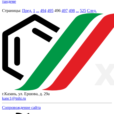
тандеме
Страницы:
Пред.
1
...
494
495
496
497
498
...
525
След.
г.Казань, ул. Ершова, д. 29а
kanc1@tnhi.ru
Сопровождение сайта