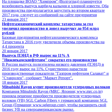
На площадке ВОАО "Химпром" (Волгоград) планируется
возобновить выпуск карбида кальция и хлорной извести. Оба
производства предполагается запустить во втором квартале
2017 года, следует из сообщений на сайте предприятия
23
января 2017
Нефтегазохимический комплекс татарстана за год
увеличил производство и довел выручку до 954 млрд
рублей
Базовые предприятия нефтегазохимического комплекса
Татарстана в 2016 году увеличили объемы производства на
4,4 процента
20
января 2017
Выпуск ПЭНД в РФ вырос на 11% А
"Нижнекамскнефтехим" сократил его производство
В России выпуск полиэтилена низкого давления (ПЭНД) в
2016 году вырос на 11%. Существенно нарастили
производственные показатели "Газпром нефтехим Салават" и
"Ставролен", сообщает "Маркет Репорт".
18
января 2017
Mitsubishi Rayon купит производителя углеродных волокон
Компания Mitsubishi Rayon (MRC, Япония; www.mrc.co.jp)
приняла решение приобрести производителя углеродных
волокон (УВ) SGL Carbon Fibers у германской компании SGL
Group (Германия; www.sglgroup.com), чтобы расширить свой
бизнес УВ на североамериканском рынке.