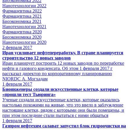
Биоэкономика 2022
Нанотехнологии 2022
Фармацевтика 2022
Фармацевтика 2021
Биоэкономика 2021
Нанотехнологии 2021
Фармацевтика 2020
Биоэкономика 2020
Нанотехнологии 2020
2
февраля 2017
Иран усиливает нефтепереработку. В стране планируется
строительство 12 новых заводов
Иран планирует построить 12 новых заводов по переработке
нефти и газового конденсата. Об этом 1 февраля 2017 г
рассказал директор по корпоративному планированию
NIORDC А. Могхадам
1
февраля 2017
Биоинженеры создали искусственные клетки, которые
«прошли тест Тьюринга»
Ученые создали искусственные клетки, которые оказались
настолько похожими на живые, что это ввело в заблуждение
настоящие клетки, рядом с которыми они были помещены, и
при этом последние стали пытаться с ними общаться
1
февраля 2017
Газпром нефтехим салават запустил блок гидроочистки на