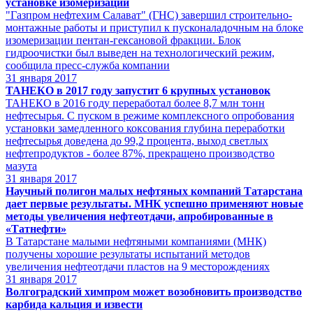
установке изомеризации
"Газпром нефтехим Салават" (ГНС) завершил строительно-
монтажные работы и приступил к пусконаладочным на блоке
изомеризации пентан-гексановой фракции. Блок
гидроочистки был выведен на технологический режим,
сообщила пресс-служба компании
31
января 2017
ТАНЕКО в 2017 году запустит 6 крупных установок
ТАНЕКО в 2016 году переработал более 8,7 млн тонн
нефтесырья. С пуском в режиме комплексного опробования
установки замедленного коксования глубина переработки
нефтесырья доведена до 99,2 процента, выход светлых
нефтепродуктов - более 87%, прекращено производство
мазута
31
января 2017
Научный полигон малых нефтяных компаний Татарстана
дает первые результаты. МНК успешно применяют новые
методы увеличения нефтеотдачи, апробированные в
«Татнефти»
В Татарстане малыми нефтяными компаниями (МНК)
получены хорошие результаты испытаний методов
увеличения нефтеотдачи пластов на 9 месторождениях
31
января 2017
Волгоградский химпром может возобновить производство
карбида кальция и извести