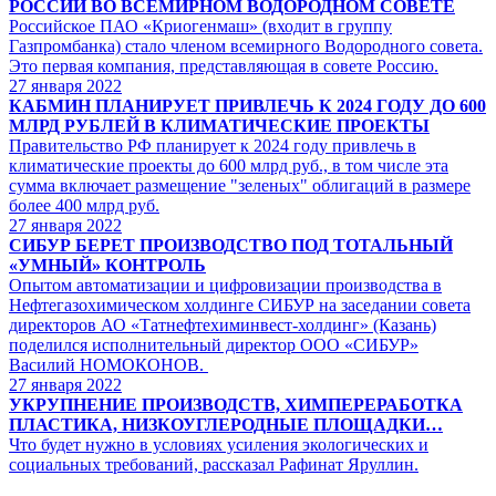
РОССИИ ВО ВСЕМИРНОМ ВОДОРОДНОМ СОВЕТЕ
Российское ПАО «Криогенмаш» (входит в группу
Газпромбанка) стало членом всемирного Водородного совета.
Это первая компания, представляющая в совете Россию.
27
января 2022
КАБМИН ПЛАНИРУЕТ ПРИВЛЕЧЬ К 2024 ГОДУ ДО 600
МЛРД РУБЛЕЙ В КЛИМАТИЧЕСКИЕ ПРОЕКТЫ
Правительство РФ планирует к 2024 году привлечь в
климатические проекты до 600 млрд руб., в том числе эта
сумма включает размещение "зеленых" облигаций в размере
более 400 млрд руб.
27
января 2022
СИБУР БЕРЕТ ПРОИЗВОДСТВО ПОД ТОТАЛЬНЫЙ
«УМНЫЙ» КОНТРОЛЬ
Опытом автоматизации и цифровизации производства в
Нефтегазохимическом холдинге СИБУР на заседании совета
директоров АО «Татнефтехиминвест-холдинг» (Казань)
поделился исполнительный директор ООО «СИБУР»
Василий НОМОКОНОВ.
27
января 2022
УКРУПНЕНИЕ ПРОИЗВОДСТВ, ХИМПЕРЕРАБОТКА
ПЛАСТИКА, НИЗКОУГЛЕРОДНЫЕ ПЛОЩАДКИ…
Что будет нужно в условиях усиления экологических и
социальных требований, рассказал Рафинат Яруллин.