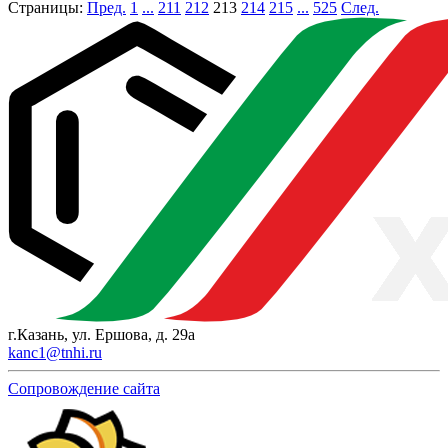
Страницы:
Пред.
1
...
211
212
213
214
215
...
525
След.
г.Казань, ул. Ершова, д. 29а
kanc1@tnhi.ru
Сопровождение сайта