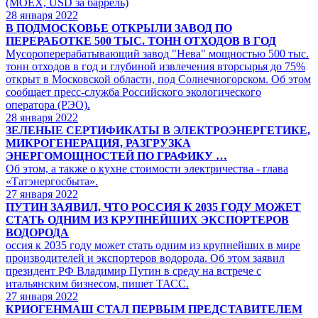
(MOEX, USD за баррель)
28
января 2022
В ПОДМОСКОВЬЕ ОТКРЫЛИ ЗАВОД ПО
ПЕРЕРАБОТКЕ 500 ТЫС. ТОНН ОТХОДОВ В ГОД
Мусороперерабатывающий завод "Нева" мощностью 500 тыс.
тонн отходов в год и глубиной извлечения вторсырья до 75%
открыт в Московской области, под Солнечногорском. Об этом
сообщает пресс-служба Российского экологического
оператора (РЭО).
28
января 2022
ЗЕЛЕНЫЕ СЕРТИФИКАТЫ В ЭЛЕКТРОЭНЕРГЕТИКЕ,
МИКРОГЕНЕРАЦИЯ, РАЗГРУЗКА
ЭНЕРГОМОЩНОСТЕЙ ПО ГРАФИКУ …
Об этом, а также о кухне стоимости электричества - глава
«Татэнергосбыта».
27
января 2022
ПУТИН ЗАЯВИЛ, ЧТО РОССИЯ К 2035 ГОДУ МОЖЕТ
СТАТЬ ОДНИМ ИЗ КРУПНЕЙШИХ ЭКСПОРТЕРОВ
ВОДОРОДА
оссия к 2035 году может стать одним из крупнейших в мире
производителей и экспортеров водорода. Об этом заявил
президент РФ Владимир Путин в среду на встрече с
итальянским бизнесом, пишет ТАСС.
27
января 2022
КРИОГЕНМАШ СТАЛ ПЕРВЫМ ПРЕДСТАВИТЕЛЕМ