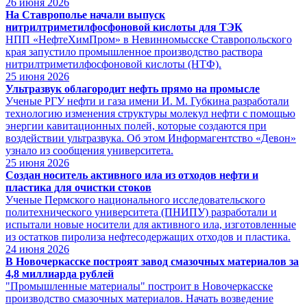
26
июня 2026
На Ставрополье начали выпуск
нитрилтриметилфосфоновой кислоты для ТЭК
НПП «НефтеХимПром» в Невинномысске Ставропольского
края запустило промышленное производство раствора
нитрилтриметилфосфоновой кислоты (НТФ).
25
июня 2026
Ультразвук облагородит нефть прямо на промысле
Ученые РГУ нефти и газа имени И. М. Губкина разработали
технологию изменения структуры молекул нефти с помощью
энергии кавитационных полей, которые создаются при
воздействии ультразвука. Об этом Информагентство «Девон»
узнало из сообщения университета.
25
июня 2026
Создан носитель активного ила из отходов нефти и
пластика для очистки стоков
Ученые Пермского национального исследовательского
политехнического университета (ПНИПУ) разработали и
испытали новые носители для активного ила, изготовленные
из остатков пиролиза нефтесодержащих отходов и пластика.
24
июня 2026
В Новочеркасске построят завод смазочных материалов за
4,8 миллиарда рублей
"Промышленные материалы" построит в Новочеркасске
производство смазочных материалов. Начать возведение