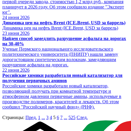
первой очереди завода, стоимостью 1,2 млрд руб., компания
планирует в 2026 году. Об этом сообщило издание "Эксперт
юг".
24
июня 2026
Динамика цен на нефть Brent (ICE.Brent, USD за баррель)
Динамика цен на нефть Brent (ICE.Brent, USD за баррель)
23
июня 2026
Найден способ замедлить разрушение асфальта на дорогах
на 30-40%
Ученые Пермского национального исследовательского
политехнического университета (ПНИПУ) нашли замену
дорогостоящим синтетическим волокнам, замедляющим
разрушение асфальта на дорогах.
22
июня 2026
Российские химики разработали новый катализатор для
получения первичных аминов
Российские химики разработали новый катализатор,
позволяющий получать при комнатной температуре и
атмосферном давлении первичные амины, используемые в
производстве полимеров, красителей и лекарств. Об этом
сообщил "Российский научный фонд» (РНФ).
Страницы:
Пред.
1
...
3
4
5
6
7
...
525
След.