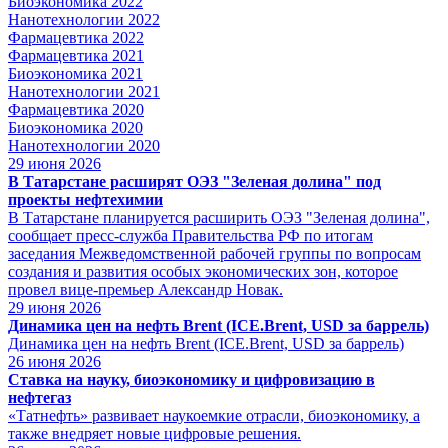
Биоэкономика 2022
Нанотехнологии 2022
Фармацевтика 2022
Фармацевтика 2021
Биоэкономика 2021
Нанотехнологии 2021
Фармацевтика 2020
Биоэкономика 2020
Нанотехнологии 2020
29
июня 2026
В Татарстане расширят ОЭЗ "Зеленая долина" под
проекты нефтехимии
В Татарстане планируется расширить ОЭЗ "Зеленая долина",
сообщает пресс-служба Правительства РФ по итогам
заседания Межведомственной рабочей группы по вопросам
создания и развития особых экономических зон, которое
провел вице-премьер Александр Новак.
29
июня 2026
Динамика цен на нефть Brent (ICE.Brent, USD за баррель)
Динамика цен на нефть Brent (ICE.Brent, USD за баррель)
26
июня 2026
Ставка на науку, биоэкономику и цифровизацию в
нефтегаз
«Татнефть» развивает наукоемкие отрасли, биоэкономику, а
также внедряет новые цифровые решения.