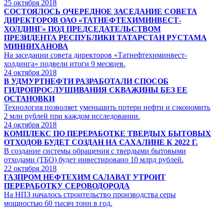
25
октября 2018
СОСТОЯЛОСЬ ОЧЕРЕДНОЕ ЗАСЕДАНИЕ СОВЕТА
ДИРЕКТОРОВ ОАО «ТАТНЕФТЕХИМИНВЕСТ-
ХОЛДИНГ» ПОД ПРЕДСЕДАТЕЛЬСТВОМ
ПРЕЗИДЕНТА РЕСПУБЛИКИ ТАТАРСТАН РУСТАМА
МИННИХАНОВА
На заседании совета директоров «Татнефтехиминвест-
холдинга» подвели итоги 9 месяцев.
24
октября 2018
В УДМУРТНЕФТИ РАЗРАБОТАЛИ СПОСОБ
ГИДРОПРОСЛУШИВАНИЯ СКВАЖИНЫ БЕЗ ЕЕ
ОСТАНОВКИ
Технология позволяет уменьшить потери нефти и сэкономить
2 млн рублей при каждом исследовании.
24
октября 2018
КОМПЛЕКС ПО ПЕРЕРАБОТКЕ ТВЕРДЫХ БЫТОВЫХ
ОТХОДОВ БУДЕТ СОЗДАН НА САХАЛИНЕ К 2022 Г.
В создание системы обращения с твердыми бытовыми
отходами (ТБО) будет инвестировано 10 млрд рублей.
22
октября 2018
ГАЗПРОМ НЕФТЕХИМ САЛАВАТ УТРОИТ
ПЕРЕРАБОТКУ СЕРОВОДОРОДА
На НПЗ началось строительство производства серы
мощностью 60 тысяч тонн в год.