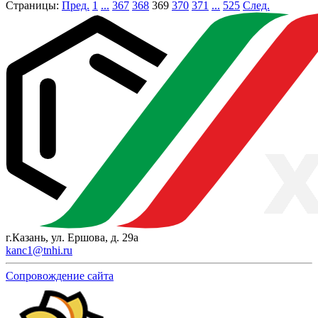
Страницы:
Пред.
1
...
367
368
369
370
371
...
525
След.
г.Казань, ул. Ершова, д. 29а
kanc1@tnhi.ru
Сопровождение сайта