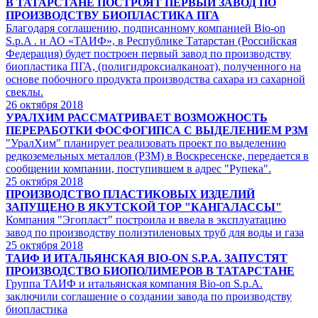
В ТАТАРСТАНЕ ПОСТРОЯТ ПЕРВЫЙ ЗАВОД ПО
ПРОИЗВОДСТВУ БИОПЛАСТИКА ПГА
Благодаря соглашению, подписанному компанией Bio-on
S.p.A . и АО «ТАИФ», в Республике Татарстан (Российская
Федерация) будет построен первый завод по производству
биопластика ПГА, (полигидроксиалканоат), полученного на
основе побочного продукта производства сахара из сахарной
свеклы.
26
октября 2018
УРАЛХИМ РАССМАТРИВАЕТ ВОЗМОЖНОСТЬ
ПЕРЕРАБОТКИ ФОСФОГИПСА С ВЫДЕЛЕНИЕМ РЗМ
"УралХим" планирует реализовать проект по выделению
редкоземельных металлов (РЗМ) в Воскресенске, передается в
сообщении компании, поступившем в адрес "Рупека".
25
октября 2018
ПРОИЗВОДСТВО ПЛАСТИКОВЫХ ИЗДЕЛИЙ
ЗАПУЩЕНО В ЯКУТСКОЙ ТОР "КАНГАЛАССЫ"
Компания "Эгопласт" построила и ввела в эксплуатацию
завод по производству полиэтиленовых труб для воды и газа
25
октября 2018
ТАИФ И ИТАЛЬЯНСКАЯ BIO-ON S.P.A. ЗАПУСТЯТ
ПРОИЗВОДСТВО БИОПОЛИМЕРОВ В ТАТАРСТАНЕ
Группа ТАИФ и итальянская компания Bio-on S.p.A.
заключили соглашение о создании завода по производству
биопластика