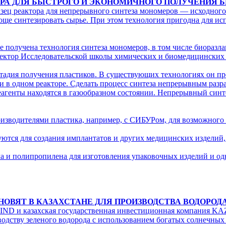
ОРА ДЛЯ БЫСТРОГО И ЭКОНОМИЧНОГО ПОЛУЧЕНИЯ 
ец реактора для непрерывного синтеза мономеров — исходного 
роще синтезировать сырье. При этом технология пригодна для и
е получена технология синтеза мономеров, в том числе биоразл
ректор Исследовательской школы химических и биомедицинских
стадия получения пластиков. В существующих технологиях он пр
и в одном реакторе. Сделать процесс синтеза непрерывным разра
 реагенты находятся в газообразном состоянии. Непрерывный синт
изводителями пластика, например, с СИБУРом, для возможного 
тся для создания имплантатов и других медицинских изделий, т
а и полипропилена для изготовления упаковочных изделий и од
ОВЯТ В КАЗАХСТАНЕ ДЛЯ ПРОИЗВОДСТВА ВОДОРОД
IND и казахская государственная инвестиционная компания 
водству зеленого водорода с использованием богатых солнечных