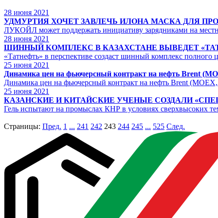
28
июня 2021
УДМУРТИЯ ХОЧЕТ ЗАВЛЕЧЬ ИЛОНА МАСКА ДЛЯ ПР
ЛУКОЙЛ может поддержать инициативу зарядниками на мест
28
июня 2021
ШИННЫЙ КОМПЛЕКС В КАЗАХСТАНЕ ВЫВЕДЕТ «ТАТ
«Татнефть» в перспективе создаст шинный комплекс полного ци
25
июня 2021
Динамика цен на фьючерсный контракт на нефть Brent (MO
Динамика цен на фьючерсный контракт на нефть Brent (MOEX,
25
июня 2021
КАЗАНСКИЕ И КИТАЙСКИЕ УЧЕНЫЕ СОЗДАЛИ «СПЕ
Гель испытают на промыслах КНР в условиях сверхвысоких те
Страницы:
Пред.
1
...
241
242
243
244
245
...
525
След.