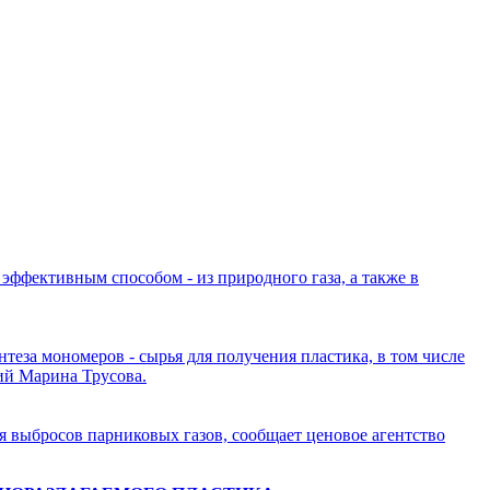
эффективным способом - из природного газа, а также в
теза мономеров - сырья для получения пластика, в том числе
ий Марина Трусова.
я выбросов парниковых газов, сообщает ценовое агентство