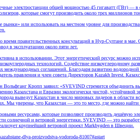
ечные электростанции общей мощностью 45 гигаватт (ГВт) — в 
ролизеров, которые смогут производить около трех миллионов то
е рынки» или использовать на местном уровне для производств
en.
 время правительственных консультаций в Нур-Султане в мае. О
ввод в эксплуатацию около пяти лет.
тивна в использовании. Этот энергетический ресурс можно испол
низкоуглеродных технологий. Содействие низкоуглеродному раз
мках международных соглашений. Благодаря развитию водородной
тель правления и член совета Директоров Kazakh Invest. Казахс
 Вольфганг Кропп заявил: «SVEVIND стремится объединить вы
ению Казахстана и Евразии экологически чистой, устойчивой э
одорода выведут Казахстан в число мировых лидеров в области 
х. Мы уверены, что Казахстан — это то место, где можно найти
ровыми ресурсами, которые позволяют производить дешёвую эле
сти солнечной и ветровой энергетики. SVEVIND — это разработ
реализует крупнейший ветровой проект Markbygden в Швеции.
-v-kazahstane-dlya-proizvodstva-vodoroda-81007#astart