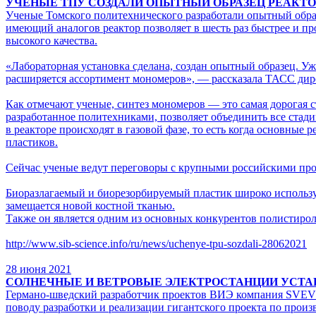
УЧЕНЫЕ ТПУ СОЗДАЛИ ОПЫТНЫЙ ОБРАЗЕЦ РЕАКТ
Ученые Томского политехнического разработали опытный образ
имеющий аналогов реактор позволяет в шесть раз быстрее и п
высокого качества.
«Лабораторная установка сделана, создан опытный образец. Уж
расширяется ассортимент мономеров», — рассказала ТАСС ди
Как отмечают ученые, синтез мономеров — это самая дорогая 
разработанное политехниками, позволяет объединить все стади
в реакторе происходят в газовой фазе, то есть когда основные
пластиков.
Сейчас ученые ведут переговоры с крупными российскими про
Биоразлагаемый и биорезорбируемый пластик широко использую
замещается новой костной тканью.
Также он является одним из основных конкурентов полистирол
http://www.sib-science.info/ru/news/uchenye-tpu-sozdali-28062021
28
июня 2021
СОЛНЕЧНЫЕ И ВЕТРОВЫЕ ЭЛЕКТРОСТАНЦИИ УСТАН
Германо-шведский разработчик проектов ВИЭ компания SVEV
поводу разработки и реализации гигантского проекта по произ