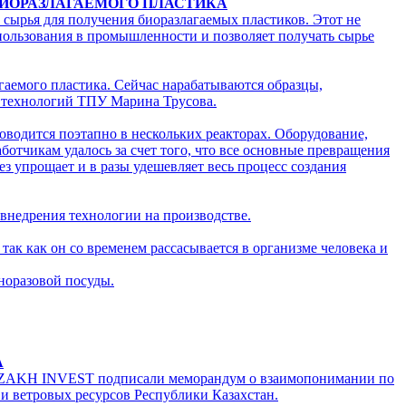
БИОРАЗЛАГАЕМОГО ПЛАСТИКА
сырья для получения биоразлагаемых пластиков. Этот не
спользования в промышленности и позволяет получать сырье
агаемого пластика. Сейчас нарабатываются образцы,
 технологий ТПУ Марина Трусова.
оводится поэтапно в нескольких реакторах. Оборудование,
ботчикам удалось за счет того, что все основные превращения
ез упрощает и в разы удешевляет весь процесс создания
внедрения технологии на производстве.
ак как он со временем рассасывается в организме человека и
норазовой посуды.
А
KAZAKH INVEST подписали меморандум о взаимопонимании по
 и ветровых ресурсов Республики Казахстан.