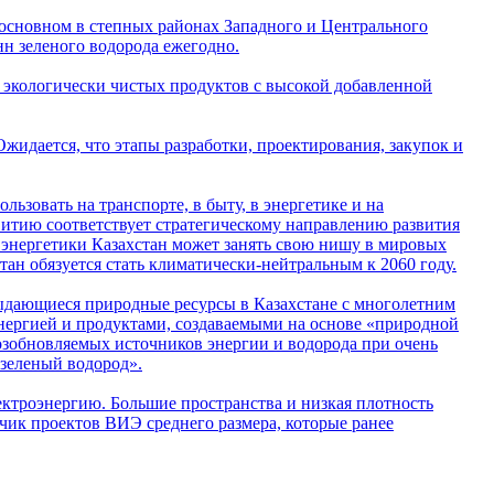
основном в степных районах Западного и Центрального
нн зеленого водорода ежегодно.
а экологически чистых продуктов с высокой добавленной
жидается, что этапы разработки, проектирования, закупок и
ьзовать на транспорте, в быту, в энергетике и на
витию соответствует стратегическому направлению развития
 энергетики Казахстан может занять свою нишу в мировых
тан обязуется стать климатически-нейтральным к 2060 году.
дающиеся природные ресурсы в Казахстане с многолетним
нергией и продуктами, создаваемыми на основе «природной
возобновляемых источников энергии и водорода при очень
 зеленый водород».
ктроэнергию. Большие пространства и низкая плотность
чик проектов ВИЭ среднего размера, которые ранее