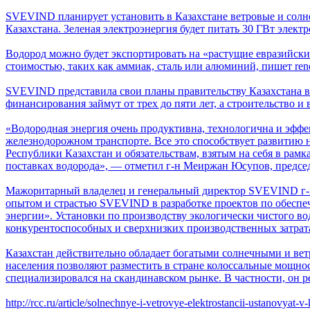
SVEVIND планирует установить в Казахстане ветровые и солн
Казахстана. Зеленая электроэнергия будет питать 30 ГВт элект
Водород можно будет экспортировать на «растущие евразийски
стоимостью, таких как аммиак, сталь или алюминий, пишет ren
SVEVIND представила свои планы правительству Казахстана во
финансирования займут от трех до пяти лет, а строительство и 
«Водородная энергия очень продуктивна, технологична и эффек
железнодорожном транспорте. Все это способствует развитию 
Республики Казахстан и обязательствам, взятым на себя в ра
поставках водорода», — отметил г-н Меиржан Юсупов, председа
Мажоритарный владелец и генеральный директор SVEVIND г-н
опытом и страстью SVEVIND в разработке проектов по обеспеч
энергии». Установки по производству экологически чистого в
конкурентоспособных и сверхнизких производственных затрата
Казахстан действительно обладает богатыми солнечными и вет
населения позволяют разместить в стране колоссальные мощно
специализировался на скандинавском рынке. В частности, он 
http://rcc.ru/article/solnechnye-i-vetrovye-elektrostancii-ustanovyat