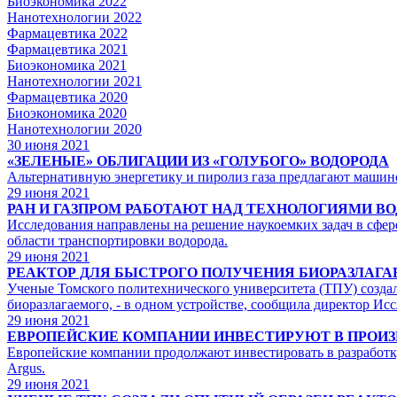
Биоэкономика 2022
Нанотехнологии 2022
Фармацевтика 2022
Фармацевтика 2021
Биоэкономика 2021
Нанотехнологии 2021
Фармацевтика 2020
Биоэкономика 2020
Нанотехнологии 2020
30
июня 2021
«ЗЕЛЕНЫЕ» ОБЛИГАЦИИ ИЗ «ГОЛУБОГО» ВОДОРОДА
Альтернативную энергетику и пиролиз газа предлагают машин
29
июня 2021
РАН И ГАЗПРОМ РАБОТАЮТ НАД ТЕХНОЛОГИЯМИ В
Исследования направлены на решение наукоемких задач в сфер
области транспортировки водорода.
29
июня 2021
РЕАКТОР ДЛЯ БЫСТРОГО ПОЛУЧЕНИЯ БИОРАЗЛАГА
Ученые Томского политехнического университета (ТПУ) создали
биоразлагаемого, - в одном устройстве, сообщила директор И
29
июня 2021
ЕВРОПЕЙСКИЕ КОМПАНИИ ИНВЕСТИРУЮТ В ПРОИЗВ
Европейские компании продолжают инвестировать в разработку
Argus.
29
июня 2021