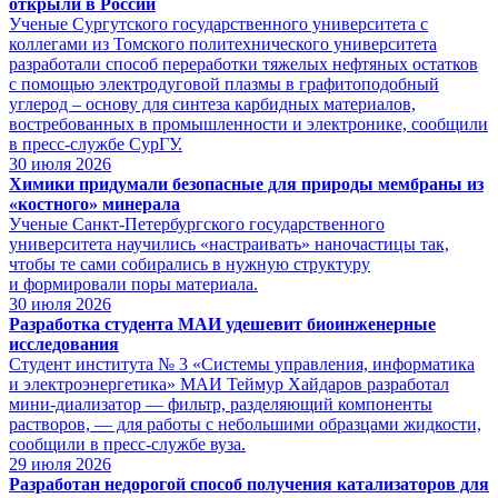
открыли в России
Ученые Сургутского государственного университета с
коллегами из Томского политехнического университета
разработали способ переработки тяжелых нефтяных остатков
с помощью электродуговой плазмы в графитоподобный
углерод – основу для синтеза карбидных материалов,
востребованных в промышленности и электронике, сообщили
в пресс-службе СурГУ.
30
июля 2026
Химики придумали безопасные для природы мембраны из
«костного» минерала
Ученые Санкт‑Петербургского государственного
университета научились «настраивать» наночастицы так,
чтобы те сами собирались в нужную структуру
и формировали поры материала.
30
июля 2026
Разработка студента МАИ удешевит биоинженерные
исследования
Студент института № 3 «Системы управления, информатика
и электроэнергетика» МАИ Теймур Хайдаров разработал
мини-диализатор — фильтр, разделяющий компоненты
растворов, — для работы с небольшими образцами жидкости,
сообщили в пресс-службе вуза.
29
июля 2026
Разработан недорогой способ получения катализаторов для