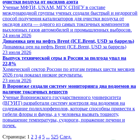
очистки воздуха от оксидов азота
Ученые МФТИ, UNAM, МГУ, СПбГУ в составе
международной группы ученых создали быстрый и недорогой
способ получения катализаторов для очистки воздуха от
оксидов азота — одного из самых токсичных компонентов
выхлопных газов автомобилей и промышленных выбросов.
24
июля 2026
Динамика цен на нефть Brent (ICE.Brent, USD за баррель)
Динамика цен на нефть Brent (ICE.Brent, USD за баррель)
23
июля 2026
Выпуск технической серы в России за полгода упал на
22,8%
Химический сектор России по итогам первых шести месяцев
2026 года показал низкие результаты.
23
июля 2026
В Воронеже создали систему мониторинга дна водоемов на
наличие токсичных веществ
Ученые Воронежского государственного университета
(ВГУИТ) разработали систему контроля дна водоемов на
содержание полихлорфенолов, которые способны привести к
гибели флоры и фауны, а у человека вызвать тошноту,
повышение температуры, судороги, поражение печени и
почек.
Страницы:
1
2
3
4
5
...
525
След.