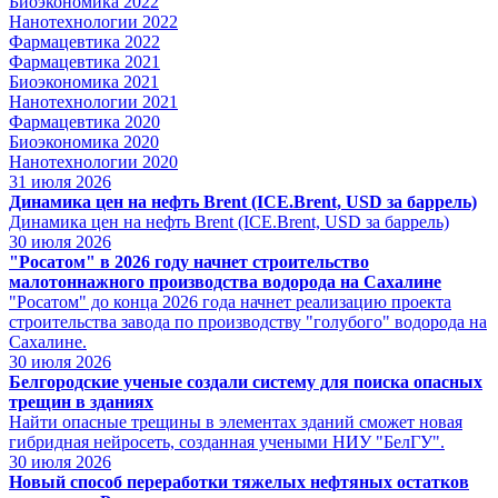
Биоэкономика 2022
Нанотехнологии 2022
Фармацевтика 2022
Фармацевтика 2021
Биоэкономика 2021
Нанотехнологии 2021
Фармацевтика 2020
Биоэкономика 2020
Нанотехнологии 2020
31
июля 2026
Динамика цен на нефть Brent (ICE.Brent, USD за баррель)
Динамика цен на нефть Brent (ICE.Brent, USD за баррель)
30
июля 2026
"Росатом" в 2026 году начнет строительство
малотоннажного производства водорода на Сахалине
"Росатом" до конца 2026 года начнет реализацию проекта
строительства завода по производству "голубого" водорода на
Сахалине.
30
июля 2026
Белгородские ученые создали систему для поиска опасных
трещин в зданиях
Найти опасные трещины в элементах зданий сможет новая
гибридная нейросеть, созданная учеными НИУ "БелГУ".
30
июля 2026
Новый способ переработки тяжелых нефтяных остатков