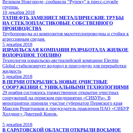
Великом Новгороде, сообщили "Рупеку" в пресс-службе
группы.
10
декабря 2018
ТАТНЕФТЬ ЗАМЕНЯЕТ МЕТАЛЛИЧЕСКИЕ ТРУБЫ
НА СТЕКЛОПЛАСТИКОВЫЕ СОБСТВЕННОГО
ПРОИЗВОДСТВА
Трубопроводы из композитов малотеплопроводны и стойки к
агрессивным средам.
5
декабря 2018
ИЗРАИЛЬСКАЯ КОМПАНИЯ РАЗРАБОТАЛА ЖИДКОЕ
ВОДОРОДНОЕ ТОПЛИВО
Технология израильско-австралийской компании Electriq
Global стабилизирует водород в пригодную для переработки
жидкость
5
декабря 2018
В ПЕРМИ ОТКРЫЛИСЬ НОВЫЕ ОЧИСТНЫЕ
СООРУЖЕНИЯ С УНИКАЛЬНЫМИ ТЕХНОЛОГИЯМИ
29 ноября состоялось торжественное открытие очистных
сооружений на пермском предприятии «СИБУРа». В
мероприятии приняли участие губернатор Пермского края
Максим Решетников и председатель правления ПАО «СИБУР
Холдинг» Дмитрий Конов.
5
декабря 2018
В САРАТОВСКОЙ ОБЛАСТИ ОТКРЫЛИ ВОСЬМОЕ