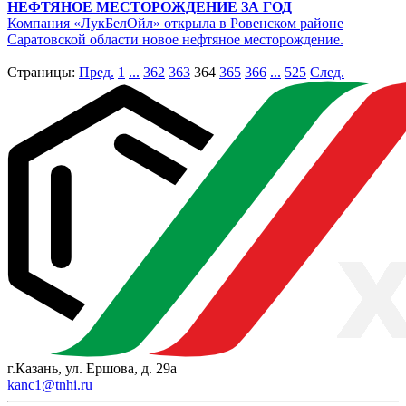
НЕФТЯНОЕ МЕСТОРОЖДЕНИЕ ЗА ГОД
Компания «ЛукБелОйл» открыла в Ровенском районе
Саратовской области новое нефтяное месторождение.
Страницы:
Пред.
1
...
362
363
364
365
366
...
525
След.
г.Казань, ул. Ершова, д. 29а
kanc1@tnhi.ru