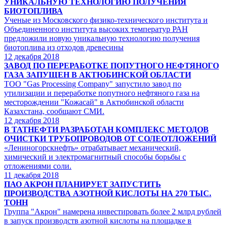
УНИКАЛЬНУЮ ТЕХНОЛОГИЮ ПОЛУЧЕНИЯ
БИОТОПЛИВА
Ученые из Московского физико-технического института и
Объединенного института высоких температур РАН
предложили новую уникальную технологию получения
биотоплива из отходов древесины
12
декабря 2018
ЗАВОД ПО ПЕРЕРАБОТКЕ ПОПУТНОГО НЕФТЯНОГО
ГАЗА ЗАПУЩЕН В АКТЮБИНСКОЙ ОБЛАСТИ
ТОО "Gas Processing Company" запустило завод по
утилизации и переработке попутного нефтяного газа на
месторождении "Кожасай" в Актюбинской области
Казахстана, сообщают СМИ.
12
декабря 2018
В ТАТНЕФТИ РАЗРАБОТАН КОМПЛЕКС МЕТОДОВ
ОЧИСТКИ ТРУБОПРОВОДОВ ОТ СОЛЕОТЛОЖЕНИЙ
«Лениногорскнефть» отрабатывает механический,
химический и электромагнитный способы борьбы с
отложениями соли.
11
декабря 2018
ПАО АКРОН ПЛАНИРУЕТ ЗАПУСТИТЬ
ПРОИЗВОДСТВА АЗОТНОЙ КИСЛОТЫ НА 270 ТЫС.
ТОНН
Группа "Акрон" намерена инвестировать более 2 млрд рублей
в запуск производств азотной кислоты на площадке в