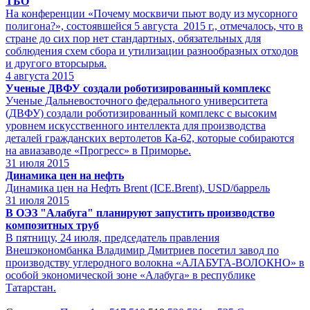
ТБО
На конференции «Почему москвичи пьют воду из мусорного
полигона?», состоявшейся 5 августа 2015 г., отмечалось, что в
стране до сих пор нет стандартных, обязательных для
соблюдения схем сбора и утилизации разнообразных отходов
и другого вторсырья.
4
августа 2015
Ученые ДВФУ создали роботизированный комплекс
Ученые Дальневосточного федерального университета
(ДВФУ) создали роботизированный комплекс с высоким
уровнем искусственного интеллекта для производства
деталей гражданских вертолетов Ка-62, которые собираются
на авиазаводе «Прогресс» в Приморье.
31
июля 2015
Динамика цен на нефть
Динамика цен на Нефть Brent (ICE.Brent), USD/баррель
31
июля 2015
В ОЭЗ "Алабуга" планируют запустить производство
композитных труб
В пятницу, 24 июля, председатель правления
Внешэкономбанка Владимир Дмитриев посетил завод по
производству углеродного волокна «АЛАБУГА-ВОЛОКНО» в
особой экономической зоне «Алабуга» в республике
Татарстан.