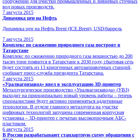
сооружений для очистки промышленных и ливневых сточных
вод новых производств.
7
августа 2015
Динамика цен на Нефть
Динамика цен на Нефть Brent (ICE.Brent), USD/баррель
7
августа 2015
Комплекс по сжижению природного газа построят в
Татарстане
Комплекс по сжижению природного газа мощностью до 200
тысяч тонн появится в Татарстане к 2030 году, сбытовая сеть
будет состоять из 13 криогенных автозаправочных станций,
сообщает пресс-служба президента Татарстана.
7
августа 2015
«Уралвагонзавод» ввел в эксплуатацию 3D-принтер
Металлургическое производство «Уралвагонзавода» (УВЗ)
выходит на принципиально новый уровень работы – теперь
специалистами будут активно применяться аддитивные
технологии. В отделе главного металлурга на участке
цифровых технологий запущена современная корпусная
установка – 3D-принтер с печатью высокопрочным AБС-
пластиком.
6
августа 2015
В России разрабатывают стандартную схему обращения с