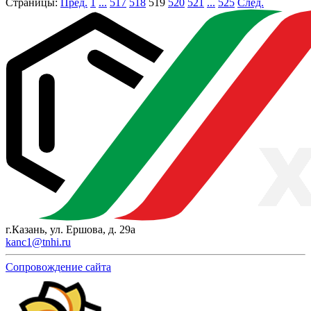
Страницы:
Пред.
1
...
517
518
519
520
521
...
525
След.
г.Казань, ул. Ершова, д. 29а
kanc1@tnhi.ru
Сопровождение сайта