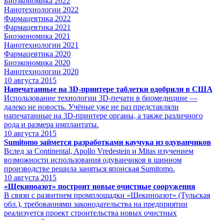
Биоэкономика 2022
Нанотехнологии 2022
Фармацевтика 2022
Фармацевтика 2021
Биоэкономика 2021
Нанотехнологии 2021
Фармацевтика 2020
Биоэкономика 2020
Нанотехнологии 2020
10
августа 2015
Напечатанные на 3D-принтере таблетки одобрили в США
Использование технологии 3D-печати в биомедицине —
далеко не новость. Учёные уже не раз представляли
напечатанные на 3D-принтере органы, а также различного
рода и размера имплантаты.
10
августа 2015
Sumitomo займется разработками каучука из одуванчиков
Вслед за Continental, Apollo Vredestein и Mitas изучением
возможности использования одуванчиков в шинном
производстве решила заняться японская Sumitomo.
10
августа 2015
«Щекиноазот» построит новые очистные сооружения
В связи с развитием промплощадки «Щекиноазот» (Тульская
обл.), требованиями законодательства на предприятии
реализуется проект строительства новых очистных