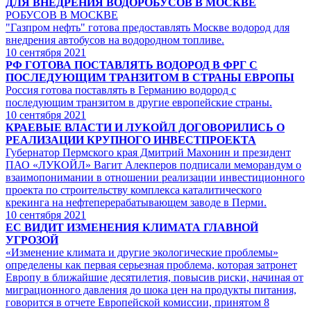
ДЛЯ ВНЕДРЕНИЯ ВОДОРОБУСОВ В МОСКВЕ
РОБУСОВ В МОСКВЕ
"Газпром нефть" готова предоставлять Москве водород для
внедрения автобусов на водородном топливе.
10
сентября 2021
РФ ГОТОВА ПОСТАВЛЯТЬ ВОДОРОД В ФРГ С
ПОСЛЕДУЮЩИМ ТРАНЗИТОМ В СТРАНЫ ЕВРОПЫ
Россия готова поставлять в Германию водород с
последующим транзитом в другие европейские страны.
10
сентября 2021
КРАЕВЫЕ ВЛАСТИ И ЛУКОЙЛ ДОГОВОРИЛИСЬ О
РЕАЛИЗАЦИИ КРУПНОГО ИНВЕСТПРОЕКТА
Губернатор Пермского края Дмитрий Махонин и президент
ПАО «ЛУКОЙЛ» Вагит Алекперов подписали меморандум о
взаимопонимании в отношении реализации инвестиционного
проекта по строительству комплекса каталитического
крекинга на нефтеперерабатывающем заводе в Перми.
10
сентября 2021
ЕС ВИДИТ ИЗМЕНЕНИЯ КЛИМАТА ГЛАВНОЙ
УГРОЗОЙ
«Изменение климата и другие экологические проблемы»
определены как первая серьезная проблема, которая затронет
Европу в ближайшие десятилетия, повысив риски, начиная от
миграционного давления до шока цен на продукты питания,
говорится в отчете Европейской комиссии, принятом 8