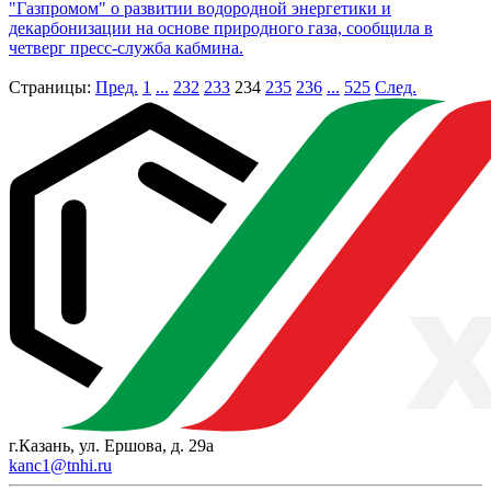
"Газпромом" о развитии водородной энергетики и
декарбонизации на основе природного газа, сообщила в
четверг пресс-служба кабмина.
Страницы:
Пред.
1
...
232
233
234
235
236
...
525
След.
г.Казань, ул. Ершова, д. 29а
kanc1@tnhi.ru