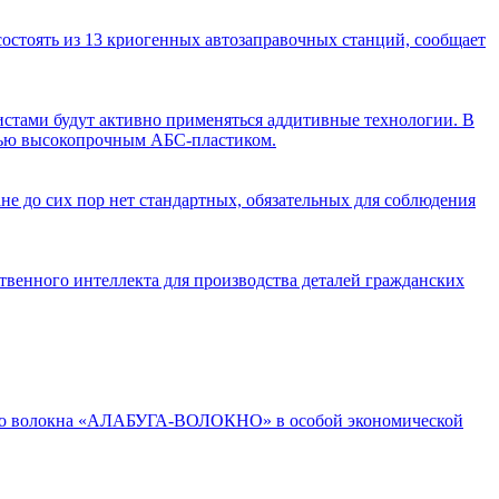
состоять из 13 криогенных автозаправочных станций, сообщает
истами будут активно применяться аддитивные технологии. В
атью высокопрочным AБС-пластиком.
ане до сих пор нет стандартных, обязательных для соблюдения
венного интеллекта для производства деталей гражданских
дного волокна «АЛАБУГА-ВОЛОКНО» в особой экономической