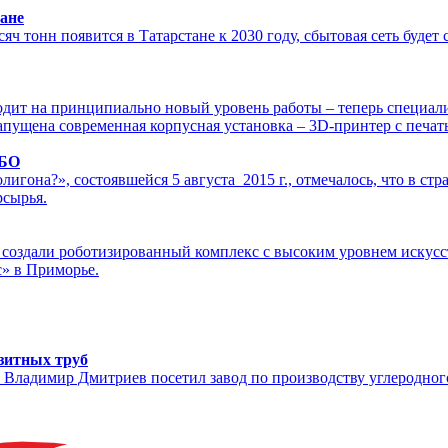
ане
 тонн появится в Татарстане к 2030 году, сбытовая сеть будет 
одит на принципиально новый уровень работы – теперь специал
запущена современная корпусная установка – 3D-принтер с печ
ТБО
гона?», состоявшейся 5 августа 2015 г., отмечалось, что в стр
рсырья.
создали роботизированный комплекс с высоким уровнем искусст
с» в Приморье.
зитных труб
ка Владимир Дмитриев посетил завод по производству углеро