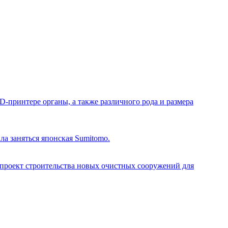
-принтере органы, а также различного рода и размера
ла заняться японская Sumitomo.
я проект строительства новых очистных сооружений для