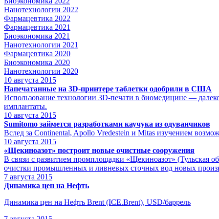
Биоэкономика 2022
Нанотехнологии 2022
Фармацевтика 2022
Фармацевтика 2021
Биоэкономика 2021
Нанотехнологии 2021
Фармацевтика 2020
Биоэкономика 2020
Нанотехнологии 2020
10
августа 2015
Напечатанные на 3D-принтере таблетки одобрили в США
Использование технологии 3D-печати в биомедицине — далеко 
имплантаты.
10
августа 2015
Sumitomo займется разработками каучука из одуванчиков
Вслед за Continental, Apollo Vredestein и Mitas изучением во
10
августа 2015
«Щекиноазот» построит новые очистные сооружения
В связи с развитием промплощадки «Щекиноазот» (Тульская об
очистки промышленных и ливневых сточных вод новых произв
7
августа 2015
Динамика цен на Нефть
Динамика цен на Нефть Brent (ICE.Brent), USD/баррель
7
августа 2015