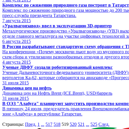
Комплекс по сжижению природного газа построят в Татарст
Комплекс по сжижению природного газа мощностью до 200 тысяч
пресс-служба президента Татарстана.
7
августа 2015
«Уралвагонзавод» ввел в эксплуатацию 3D-принтер
Металлургическое производство «Уралвагонзавода» (УВЗ) вых
отделе главного металлурга на участке цифровых технологий 
6
августа 2015
В России разрабатывают стандартную схему обращения с 
На конференции «Почему москвичи пьют воду из мусорного поли
схем сбора и утилизации разнообразных отходов и другого вто
4
августа 2015
Ученые ДВФУ создали роботизированный комплекс
Ученые Дальневосточного федерального университета (ДВФУ) 
вертолетов Ка-62, которые собираются на авиазаводе «Прогрес
31
июля 2015
Динамика цен на нефть
Динамика цен на Нефть Brent (ICE.Brent), USD/баррель
31
июля 2015
В ОЭЗ "Алабуга" планируют запустить производство компо
В пятницу, 24 июля, председатель правления Внешэкономбан
зоне «Алабуга» в республике Татарстан.
Страницы:
Пред.
1
...
517
518
519
520
521
...
525
След.