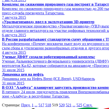
Комплекс по сжижению природного газа построят в Татарст
Комплекс по сжижению природного газа мощностью до 200 тысяч
пресс-служба президента Татарстана.
7
августа 2015
«Уралвагонзавод» ввел в эксплуатацию 3D-принтер
Металлургическое производство «Уралвагонзавода» (УВЗ) вых
отделе главного металлурга на участке цифровых технологий 
6
августа 2015
В России разрабатывают стандартную схему обращения с 
На конференции «Почему москвичи пьют воду из мусорного поли
схем сбора и утилизации разнообразных отходов и другого вто
4
августа 2015
Ученые ДВФУ создали роботизированный комплекс
Ученые Дальневосточного федерального университета (ДВФУ) 
вертолетов Ка-62, которые собираются на авиазаводе «Прогрес
31
июля 2015
Динамика цен на нефть
Динамика цен на Нефть Brent (ICE.Brent), USD/баррель
31
июля 2015
В ОЭЗ "Алабуга" планируют запустить производство компо
В пятницу, 24 июля, председатель правления Внешэкономбан
зоне «Алабуга» в республике Татарстан.
Страницы:
Пред.
1
...
517
518
519
520
521
...
525
След.