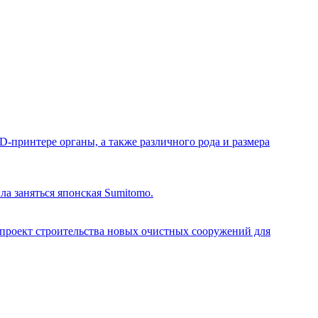
-принтере органы, а также различного рода и размера
ла заняться японская Sumitomo.
я проект строительства новых очистных сооружений для