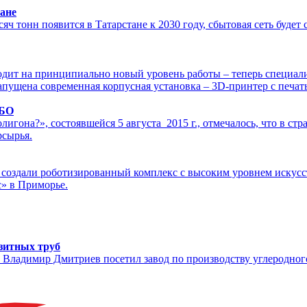
ане
 тонн появится в Татарстане к 2030 году, сбытовая сеть будет 
одит на принципиально новый уровень работы – теперь специал
запущена современная корпусная установка – 3D-принтер с печ
ТБО
гона?», состоявшейся 5 августа 2015 г., отмечалось, что в стр
рсырья.
создали роботизированный комплекс с высоким уровнем искусст
с» в Приморье.
зитных труб
ка Владимир Дмитриев посетил завод по производству углеро