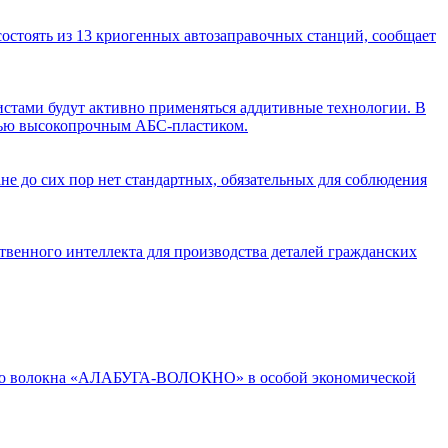
состоять из 13 криогенных автозаправочных станций, сообщает
истами будут активно применяться аддитивные технологии. В
атью высокопрочным AБС-пластиком.
ане до сих пор нет стандартных, обязательных для соблюдения
венного интеллекта для производства деталей гражданских
дного волокна «АЛАБУГА-ВОЛОКНО» в особой экономической