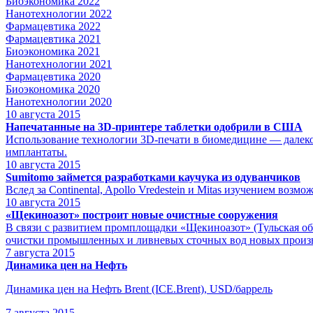
Биоэкономика 2022
Нанотехнологии 2022
Фармацевтика 2022
Фармацевтика 2021
Биоэкономика 2021
Нанотехнологии 2021
Фармацевтика 2020
Биоэкономика 2020
Нанотехнологии 2020
10
августа 2015
Напечатанные на 3D-принтере таблетки одобрили в США
Использование технологии 3D-печати в биомедицине — далеко 
имплантаты.
10
августа 2015
Sumitomo займется разработками каучука из одуванчиков
Вслед за Continental, Apollo Vredestein и Mitas изучением во
10
августа 2015
«Щекиноазот» построит новые очистные сооружения
В связи с развитием промплощадки «Щекиноазот» (Тульская об
очистки промышленных и ливневых сточных вод новых произв
7
августа 2015
Динамика цен на Нефть
Динамика цен на Нефть Brent (ICE.Brent), USD/баррель
7
августа 2015