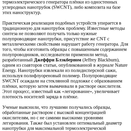
термоэлектрического генератора плёнки из одностенных
углеродных нанотрубок (SWCNT), либо композита на базе
этих наноструктур.
Практическая реализация подобных устройств упирается в
традиционную для нанотрубок проблему. Известные методы
синтеза не позволяют получать только нужные
полупроводящие нанотрубки, присутствие же CNT с
металлическими свойствами нарушает работу генератора. Для
того, чтобы изготовить образцы с повышенным содержанием
полупроводников, исследователи применили метод,
разработанный
Джеффри Блэкберном
(Jeffrey Blackburn),
одним из соавторов статьи, опубликованной в журнале Nature
Energy. Нанотрубки извлекали из полидисперсной сажи,
используя полифлуореновый полимер. Полупроводящие
SWCNT осаждали на стеклянной подложке с образованием
плёнки, которую затем вымачивали в растворе окислителя.
Этот процесс, известный как «легирование», увеличивает
плотность носителей заряда в плёнке.
Ученые выяснили, что лучшими получались образцы,
обработанные раствором с высокой концентрацией
окислителям, но с не самими высокими уровнями
легирования. Также был установлен оптимальный диаметр
нанотрубки для максимальной термоэлектрической