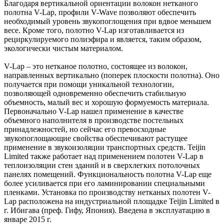
Благодаря вертикальной ориентации волокон нетканого
полотна V-Lap, профили V-Wave позволяют обеспечить
необходимый уровень звукопоглощения при вдвое меньшем
весе. Кроме того, полотно V-Lap изготавливается из
рециркулируемого полиэфира и является, таким образом,
экологически чистым материалом.
V-Lap – это нетканое полотно, состоящее из волокон,
направленных вертикально (поперек плоскости полотна). Оно
получается при помощи уникальной технологии,
позволяющей одновременно обеспечить стабильную
объемность, малый вес и хорошую формуемость материала.
Первоначально V-Lap нашел применение в качестве
объемного наполнителя в производстве постельных
принадлежностей, но сейчас его превосходные
звукопоглощающие свойства обеспечивают растущее
применение в звукоизоляции транспортных средств. Teijin
Limited также работает над применением полотен V-Lap в
теплоизоляции стен зданий и в сверхлегких потолочных
панелях помещений. Функциональность полотна V-Lap еще
более усиливается при его ламинировании специальными
пленками. Установка по производству нетканых полотен V-
Lap расположена на индустриальной площадке Teijin Limited в
г. Ибигава (преф. Гифу, Япония). Введена в эксплуатацию в
январе 2015 г.