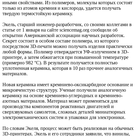
иными свойствами. Из полимеров, молекулы которых состоят
только из атомов кремния и кислорода, удается получать
твердую термостойкую керамику.
Экель, старший инженер-разработчик, со своими коллегами в
статье от 1 января на сайте sciencemag.org сообщили об
открытии Американской ассоциации научных разработок.
Секрет состоит в особом составе полимера, из которого
посредством 3D-печати можно получать изделия практически
любой формы. Полимер отверждается УФ-излучением в 3D-
принтере, а затем обжигается при повышенной температуре
(примерно 982 °C). В результате получается полностью
уплотненная керамика, которая в 10 раз прочнее аналогичных
материалов.
Новая керамика имеет кремниево-оксикарбидное основание и
микроячеистую структуру. Ученые получили аналогичную
керамику на основе кремниево-углеродных и кремниево-
азотных материалов. Материал может применяться для
производства компонентов реактивных двигателей и
сверхзвуковых самолетов, сложных деталей миниатюрных
электромеханических систем и упаковки для электроники.
По словам Экеля, процесс может быть реализован на обычных
3D-принтерах. Экель и его сотрудники заявили, что винилы,