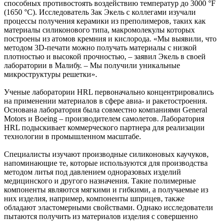
способных противостоять воздействию температур до 3000 °F
(1650 °C). Исследователь Зак Экель с коллегами изучали
процессы получения керамики из преполимеров, таких как
материалы силиконового типа, макромолекулы которых
построены из атомов кремния и кислорода. «Мы выявили, что
методом 3D-печати можно получать материалы с низкой
плотностью и высокой прочностью, – заявил Экель в своей
лаборатории в Малибу. – Мы получили уникальные
микроструктуры решетки».
Ученые лаборатории HRL первоначально концентрировались
на применении материалов в сфере авиа- и ракетостроения.
Основана лаборатория была совместно компаниями General
Motors и Boeing – производителем самолетов. Лаборатория
HRL подыскивает коммерческого партнера для реализации
технологии в промышленном масштабе.
Специалисты изучают производные силиконовых каучуков,
напоминающие те, которые используются для производства
методом литья под давлением одноразовых изделий
медицинского и другого назначения. Такие полимерные
компоненты являются мягкими и гибкими, а получаемые из
них изделия, например, компоненты шприцев, также
обладают эластомерными свойствами. Однако исследователи
пытаются получить из материалов изделия с совершенно