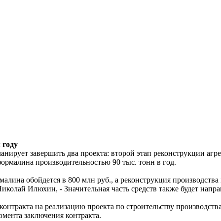
 году
анирует завершить два проекта: второй этап реконструкции агр
формалина производительностью 90 тыс. тонн в год.
лина обойдется в 800 млн руб., а реконструкция производства м
иколай Илюхин, - Значительная часть средств также будет напр
контракта на реализацию проекта по строительству производств
омента заключения контракта.