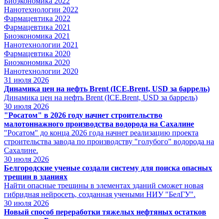
Биоэкономика 2022
Нанотехнологии 2022
Фармацевтика 2022
Фармацевтика 2021
Биоэкономика 2021
Нанотехнологии 2021
Фармацевтика 2020
Биоэкономика 2020
Нанотехнологии 2020
31
июля 2026
Динамика цен на нефть Brent (ICE.Brent, USD за баррель)
Динамика цен на нефть Brent (ICE.Brent, USD за баррель)
30
июля 2026
"Росатом" в 2026 году начнет строительство
малотоннажного производства водорода на Сахалине
"Росатом" до конца 2026 года начнет реализацию проекта
строительства завода по производству "голубого" водорода на
Сахалине.
30
июля 2026
Белгородские ученые создали систему для поиска опасных
трещин в зданиях
Найти опасные трещины в элементах зданий сможет новая
гибридная нейросеть, созданная учеными НИУ "БелГУ".
30
июля 2026
Новый способ переработки тяжелых нефтяных остатков