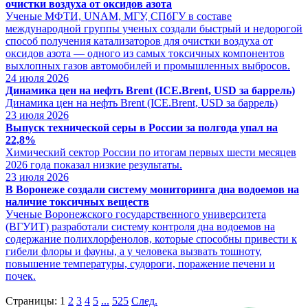
очистки воздуха от оксидов азота
Ученые МФТИ, UNAM, МГУ, СПбГУ в составе
международной группы ученых создали быстрый и недорогой
способ получения катализаторов для очистки воздуха от
оксидов азота — одного из самых токсичных компонентов
выхлопных газов автомобилей и промышленных выбросов.
24
июля 2026
Динамика цен на нефть Brent (ICE.Brent, USD за баррель)
Динамика цен на нефть Brent (ICE.Brent, USD за баррель)
23
июля 2026
Выпуск технической серы в России за полгода упал на
22,8%
Химический сектор России по итогам первых шести месяцев
2026 года показал низкие результаты.
23
июля 2026
В Воронеже создали систему мониторинга дна водоемов на
наличие токсичных веществ
Ученые Воронежского государственного университета
(ВГУИТ) разработали систему контроля дна водоемов на
содержание полихлорфенолов, которые способны привести к
гибели флоры и фауны, а у человека вызвать тошноту,
повышение температуры, судороги, поражение печени и
почек.
Страницы:
1
2
3
4
5
...
525
След.