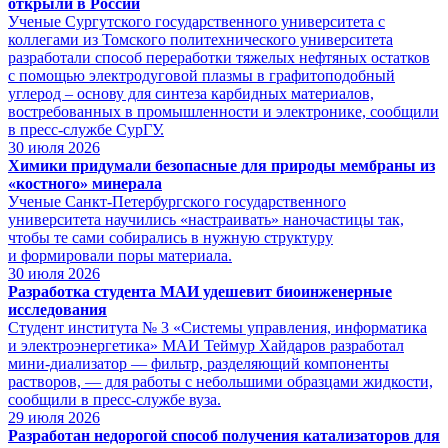
открыли в России
Ученые Сургутского государственного университета с
коллегами из Томского политехнического университета
разработали способ переработки тяжелых нефтяных остатков
с помощью электродуговой плазмы в графитоподобный
углерод – основу для синтеза карбидных материалов,
востребованных в промышленности и электронике, сообщили
в пресс-службе СурГУ.
30
июля 2026
Химики придумали безопасные для природы мембраны из
«костного» минерала
Ученые Санкт‑Петербургского государственного
университета научились «настраивать» наночастицы так,
чтобы те сами собирались в нужную структуру
и формировали поры материала.
30
июля 2026
Разработка студента МАИ удешевит биоинженерные
исследования
Студент института № 3 «Системы управления, информатика
и электроэнергетика» МАИ Теймур Хайдаров разработал
мини-диализатор — фильтр, разделяющий компоненты
растворов, — для работы с небольшими образцами жидкости,
сообщили в пресс-службе вуза.
29
июля 2026
Разработан недорогой способ получения катализаторов для