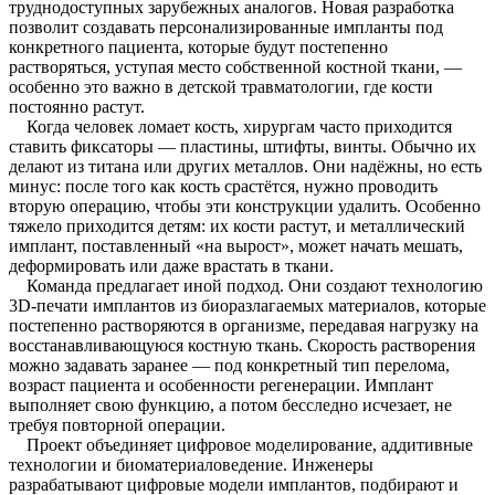
труднодоступных зарубежных аналогов. Новая разработка
позволит создавать персонализированные импланты под
конкретного пациента, которые будут постепенно
растворяться, уступая место собственной костной ткани, —
особенно это важно в детской травматологии, где кости
постоянно растут.
Когда человек ломает кость, хирургам часто приходится
ставить фиксаторы — пластины, штифты, винты. Обычно их
делают из титана или других металлов. Они надёжны, но есть
минус: после того как кость срастётся, нужно проводить
вторую операцию, чтобы эти конструкции удалить. Особенно
тяжело приходится детям: их кости растут, и металлический
имплант, поставленный «на вырост», может начать мешать,
деформировать или даже врастать в ткани.
Команда предлагает иной подход. Они создают технологию
3D-печати имплантов из биоразлагаемых материалов, которые
постепенно растворяются в организме, передавая нагрузку на
восстанавливающуюся костную ткань. Скорость растворения
можно задавать заранее — под конкретный тип перелома,
возраст пациента и особенности регенерации. Имплант
выполняет свою функцию, а потом бесследно исчезает, не
требуя повторной операции.
Проект объединяет цифровое моделирование, аддитивные
технологии и биоматериаловедение. Инженеры
разрабатывают цифровые модели имплантов, подбирают и