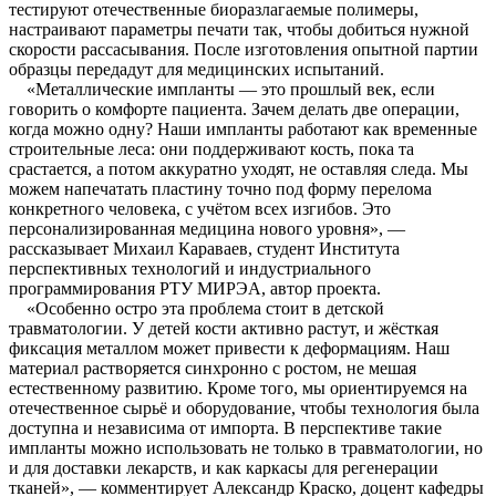
тестируют отечественные биоразлагаемые полимеры,
настраивают параметры печати так, чтобы добиться нужной
скорости рассасывания. После изготовления опытной партии
образцы передадут для медицинских испытаний.
«Металлические импланты — это прошлый век, если
говорить о комфорте пациента. Зачем делать две операции,
когда можно одну? Наши импланты работают как временные
строительные леса: они поддерживают кость, пока та
срастается, а потом аккуратно уходят, не оставляя следа. Мы
можем напечатать пластину точно под форму перелома
конкретного человека, с учётом всех изгибов. Это
персонализированная медицина нового уровня», —
рассказывает Михаил Караваев, студент Института
перспективных технологий и индустриального
программирования РТУ МИРЭА, автор проекта.
«Особенно остро эта проблема стоит в детской
травматологии. У детей кости активно растут, и жёсткая
фиксация металлом может привести к деформациям. Наш
материал растворяется синхронно с ростом, не мешая
естественному развитию. Кроме того, мы ориентируемся на
отечественное сырьё и оборудование, чтобы технология была
доступна и независима от импорта. В перспективе такие
импланты можно использовать не только в травматологии, но
и для доставки лекарств, и как каркасы для регенерации
тканей», — комментирует Александр Краско, доцент кафедры