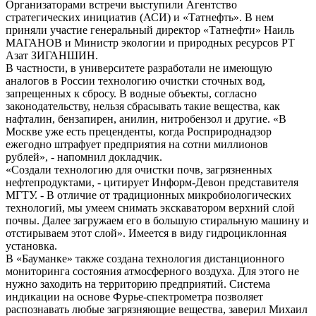
Организаторами встречи выступили Агентство
стратегических инициатив (АСИ) и «Татнефть». В нем
приняли участие генеральный директор «Татнефти» Наиль
МАГАНОВ и Министр экологии и природных ресурсов РТ
Азат ЗИГАНШИН.
В частности, в университете разработали не имеющую
аналогов в России технологию очистки сточных вод,
запрещенных к сбросу. В водные объекты, согласно
законодательству, нельзя сбрасывать такие вещества, как
нафталин, бензапирен, анилин, нитробензол и другие. «В
Москве уже есть преценденты, когда Росприроднадзор
ежегодно штрафует предприятия на сотни миллионов
рублей», - напомнил докладчик.
«Создали технологию для очистки почв, загрязненных
нефтепродуктами, - цитирует Информ-Девон представителя
МГТУ. - В отличие от традиционных микробиологических
технологий, мы умеем снимать экскаватором верхний слой
почвы. Далее загружаем его в большую стиральную машину и
отстирываем этот слой». Имеется в виду гидроциклонная
установка.
В «Бауманке» также создана технология дистанционного
мониторинга состояния атмосферного воздуха. Для этого не
нужно заходить на территорию предприятий. Система
индикации на основе Фурье-спектрометра позволяет
распознавать любые загрязняющие вещества, заверил Михаил