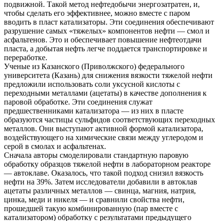
подвижной. Такой метод нефтедобычи энергозатратен, и,
чтобы сделать его эффективнее, можно вместе с паром
вводить в пласт катализаторы. Эти соединения обеспечивают
разрушение самых «тяжелых» компонентов нефти — смол и
асфальтенов. Это и обеспечивает повышение нефтеотдачи
пласта, а добытая нефть легче поддается транспортировке и
переработке.
Ученые из Казанского (Приволжского) федерального
университета (Казань) для снижения вязкости тяжелой нефти
предложили использовать соли уксусной кислоты с
переходными металлами (ацетаты) в качестве дополнения к
паровой обработке. Эти соединения служат
предшественниками катализатора — из них в пласте
образуются частицы сульфидов соответствующих переходных
металлов. Они выступают активной формой катализатора,
воздействующего на химические связи между углеродом и
серой в смолах и асфальтенах.
Сначала авторы смоделировали стандартную паровую
обработку образцов тяжелой нефти в лабораторном реакторе
— автоклаве. Оказалось, что такой подход снизил вязкость
нефти на 39%. Затем исследователи добавили в автоклав
ацетаты различных металлов — свинца, магния, натрия,
цинка, меди и никеля — и сравнили свойства нефти,
прошедшей такую комбинированную (пар вместе с
катализатором) обработку с результатами предыдущего