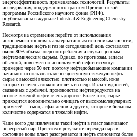
энергоэффективность применяемых технологий. Результаты
исследования, поддержанного грантом Президентской
программы Российского научного фонда (РНФ),
опубликованы в журнале Industrial & Engineering Chemistry
Research.
Несмотря на стремление перейти от использования
ископаемого топлива к альтернативным источникам энергии,
традиционные нефть и газ на сегодняшний день составляют
около 80% объема энергопотребления и служат ценным
нефтехимическим сырьем. Однако, по прогнозам, запасы
обычной, повсеместно используемой нефти иссякнут
примерно через 50 лет, поэтому нефтедобывающие компании
начинают использовать менее доступную тяжелую нефть —
сырье с высокой вязкостью, плотностью и массой, из-за
которых ее очень сложно извлечь из недр. Из-за трудностей,
связанных с добычей, производство нефтепродуктов на
основе тяжелой нефти очень дорогое. Более того, сырье
приходится дополнительно очищать от высокомолекулярных
примесей — смол, асфальтенов и других, которые в большом
количестве содержатся в тяжелой нефти.
Чаще всего для извлечения такой нефти в пласт закачивают
перегретый пар. При этом в результате перехода пара в
состояние воды пласт разогревается и нефть становится более