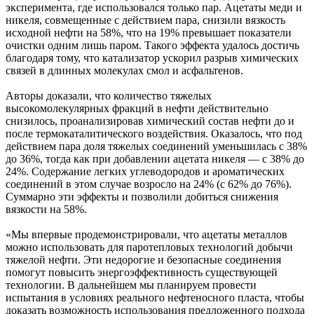
эксперимента, где использовался только пар. Ацетаты меди и
никеля, совмещенные с действием пара, снизили вязкость
исходной нефти на 58%, что на 19% превышает показатели
очистки одним лишь паром. Такого эффекта удалось достичь
благодаря тому, что катализатор ускорил разрыв химических
связей в длинных молекулах смол и асфальтенов.
Авторы доказали, что количество тяжелых
высокомолекулярных фракций в нефти действительно
снизилось, проанализировав химический состав нефти до и
после термокаталитического воздействия. Оказалось, что под
действием пара доля тяжелых соединений уменьшилась с 38%
до 36%, тогда как при добавлении ацетата никеля — с 38% до
24%. Содержание легких углеводородов и ароматических
соединений в этом случае возросло на 24% (с 62% до 76%).
Суммарно эти эффекты и позволили добиться снижения
вязкости на 58%.
«Мы впервые продемонстрировали, что ацетаты металлов
можно использовать для паротепловых технологий добычи
тяжелой нефти. Эти недорогие и безопасные соединения
помогут повысить энергоэффективность существующей
технологии. В дальнейшем мы планируем провести
испытания в условиях реального нефтеносного пласта, чтобы
доказать возможность использования предложенного подхода