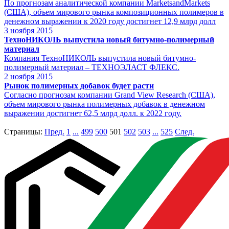
По прогнозам аналитической компании MarketsandMarkets
(США), объем мирового рынка композиционных полимеров в
денежном выражении к 2020 году достигнет 12,9 млрд долл
3
ноября 2015
ТехноНИКОЛЬ выпустила новый битумно-полимерный
материал
Компания ТехноНИКОЛЬ выпустила новый битумно-
полимерный материал – ТЕХНОЭЛАСТ ФЛЕКС.
2
ноября 2015
Рынок полимерных добавок будет расти
Согласно прогнозам компании Grand View Research (США),
объем мирового рынка полимерных добавок в денежном
выражении достигнет 62,5 млрд долл. к 2022 году.
Страницы:
Пред.
1
...
499
500
501
502
503
...
525
След.