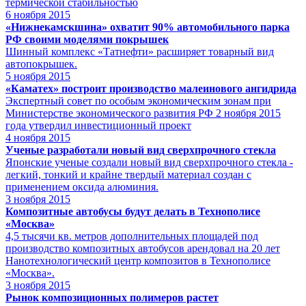
термической стабильностью
6
ноября 2015
«Нижнекамскшина» охватит 90% автомобильного парка
РФ своими моделями покрышек
Шинный комплекс «Татнефти» расширяет товарный вид
автопокрышек.
5
ноября 2015
«Каматех» построит производство малеинового ангидрида
Экспертный совет по особым экономическим зонам при
Министерстве экономического развития РФ 2 ноября 2015
года утвердил инвестиционный проект
4
ноября 2015
Ученые разработали новый вид сверхпрочного стекла
Японские ученые создали новый вид сверхпрочного стекла -
легкий, тонкий и крайне твердый материал создан с
применением оксида алюминия.
3
ноября 2015
Композитные автобусы будут делать в Технополисе
«Москва»
4,5 тысячи кв. метров дополнительных площадей под
производство композитных автобусов арендовал на 20 лет
Нанотехнологический центр композитов в Технополисе
«Москва».
3
ноября 2015
Рынок композиционных полимеров растет