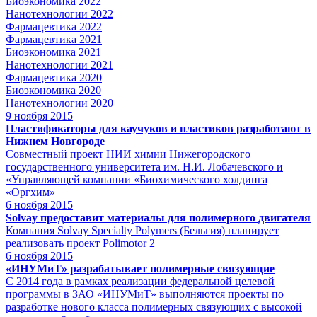
Биоэкономика 2022
Нанотехнологии 2022
Фармацевтика 2022
Фармацевтика 2021
Биоэкономика 2021
Нанотехнологии 2021
Фармацевтика 2020
Биоэкономика 2020
Нанотехнологии 2020
9
ноября 2015
Пластификаторы для каучуков и пластиков разработают в
Нижнем Новгороде
Совместный проект НИИ химии Нижегородского
государственного университета им. Н.И. Лобачевского и
«Управляющей компании «Биохимического холдинга
«Оргхим»
6
ноября 2015
Solvay предоставит материалы для полимерного двигателя
Компания Solvay Specialty Polymers (Бельгия) планирует
реализовать проект Polimotor 2
6
ноября 2015
«ИНУМиТ» разрабатывает полимерные связующие
С 2014 года в рамках реализации федеральной целевой
программы в ЗАО «ИНУМиТ» выполняются проекты по
разработке нового класса полимерных связующих с высокой