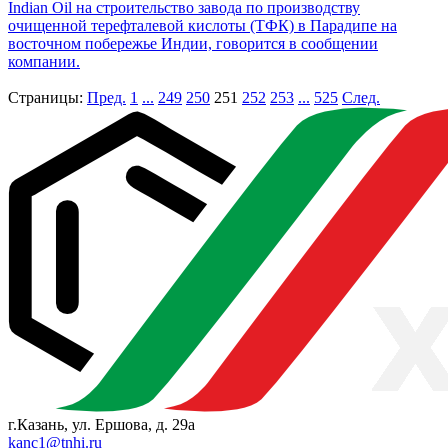
Indian Oil на строительство завода по производству
очищенной терефталевой кислоты (ТФК) в Парадипе на
восточном побережье Индии, говорится в сообщении
компании.
Страницы:
Пред.
1
...
249
250
251
252
253
...
525
След.
г.Казань, ул. Ершова, д. 29а
kanc1@tnhi.ru