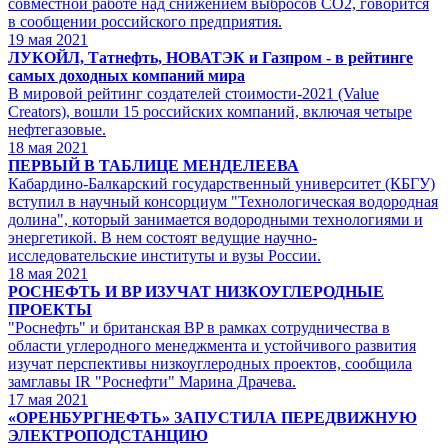
совместной работе над снижением выбросов CO2, говорится
в сообщении российского предприятия.
19
мая 2021
ЛУКОЙЛ, Татнефть, НОВАТЭК и Газпром - в рейтинге
самых доходных компаний мира
В мировой рейтинг создателей стоимости-2021 (Value
Creators), вошли 15 российских компаний, включая четыре
нефтегазовые.
18
мая 2021
ПЕРВЫЙ В ТАБЛИЦЕ МЕНДЕЛЕЕВА
Кабардино-Балкарский государственный университет (КБГУ)
вступил в научный консорциум "Технологическая водородная
долина", который занимается водородными технологиями и
энергетикой. В нем состоят ведущие научно-
исследовательские институты и вузы России.
18
мая 2021
РОСНЕФТЬ И BP ИЗУЧАТ НИЗКОУГЛЕРОДНЫЕ
ПРОЕКТЫ
"Роснефть" и британская BP в рамках сотрудничества в
области углеродного менеджмента и устойчивого развития
изучат перспективы низкоуглеродных проектов, сообщила
замглавы IR "Роснефти" Марина Драчева.
17
мая 2021
«ОРЕНБУРГНЕФТЬ» ЗАПУСТИЛА ПЕРЕДВИЖНУЮ
ЭЛЕКТРОПОДСТАНЦИЮ