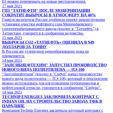
Её можно перемещать на новые месторождения.
17
мая 2021
ГПЗ "ТАТНЕФТИ" ПОСЛЕ МОДЕРНИЗАЦИИ
СОКРАТИТ ВЫБРОСЫ В АТМОСФЕРУ НА 40%
Главгосэкспертиза России одобрила проект реконструкции
установки очистки нефтяного газа Миннибаевского
газоперерабатывающего завода (входит в "Татнефть") в
Татарстане, говорится в сообщении ведомства.
15
мая 2021
ВЫБРОСЫ СО2 «ТАТНЕФТЬ» ОЦЕНИЛА В $49
ДОЛЛАРОВ ЗА ТОННУ
В России же углеродное ценообразование пока не
применяется.
14
мая 2021
"ЗАПСИБНЕФТЕХИМ" ЗАПУСТИЛ ПРОИЗВОДСТВО
НОВОГО ВИДА ПОЛИЭТИЛЕНА — ПЭ-100
"Запсибнефтехим" (входит в "Сибур" начал производство
нового вида полиэтилена — ПЭ-100, который в перспективе
можно использовать для изготовления трубопроводов в
нефтегазовой отрасли, говорится в сообщении "Сибура".
14
мая 2021
TECHNIP ENERGIES ЗАКЛЮЧИЛА КОНТРАКТ С
INDIAN OIL НА СТРОИТЕЛЬСТВО ЗАВОДА ТФК В
ПАРАДИПЕ
Компания Technip Energies заключила крупный контракт с