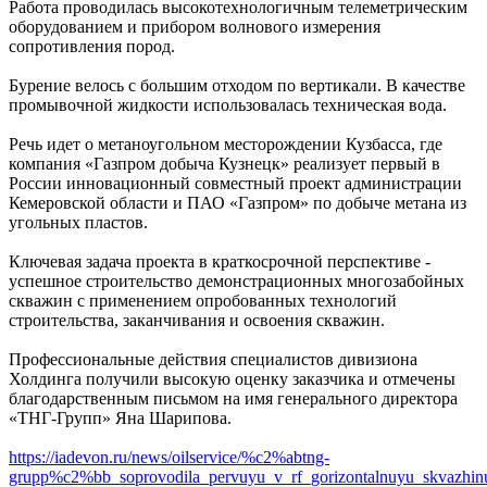
Работа проводилась высокотехнологичным телеметрическим
оборудованием и прибором волнового измерения
сопротивления пород.
Бурение велось с большим отходом по вертикали. В качестве
промывочной жидкости использовалась техническая вода.
Речь идет о метаноугольном месторождении Кузбасса, где
компания «Газпром добыча Кузнецк» реализует первый в
России инновационный совместный проект администрации
Кемеровской области и ПАО «Газпром» по добыче метана из
угольных пластов.
Ключевая задача проекта в краткосрочной перспективе -
успешное строительство демонстрационных многозабойных
скважин с применением опробованных технологий
строительства, заканчивания и освоения скважин.
Профессиональные действия специалистов дивизиона
Холдинга получили высокую оценку заказчика и отмечены
благодарственным письмом на имя генерального директора
«ТНГ-Групп» Яна Шарипова.
https://iadevon.ru/news/oilservice/%c2%abtng-
grupp%c2%bb_soprovodila_pervuyu_v_rf_gorizontalnuyu_skvazhin