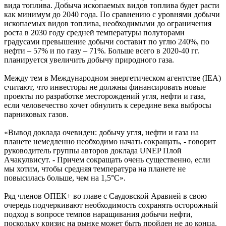
вида топлива. Добыча ископаемых видов топлива будет расти
как минимум до 2040 года. По сравнению с уровнями добычи
ископаемых видов топлива, необходимыми до ограничения
роста в 2030 году средней температуры полуторами
градусами превышение добычи составит по углю 240%, по
нефти – 57% и по газу – 71%. Больше всего в 2020-40 гг.
планируется увеличить добычу природного газа.
Между тем в Международном энергетическом агентстве (IEA)
считают, что инвесторы не должны финансировать новые
проекты по разработке месторождений угля, нефти и газа,
если человечество хочет обнулить к середине века выбросы
парниковых газов.
«Вывод доклада очевиден: добычу угля, нефти и газа на
планете немедленно необходимо начать сокращать, - говорит
руководитель группы авторов доклада UNEP Плой
Ачакулвисут. - Причем сокращать очень существенно, если
мы хотим, чтобы средняя температура на планете не
повысилась больше, чем на 1,5°С».
Ряд членов ОПЕК+ во главе с Саудовской Аравией в свою
очередь подчеркивают необходимость сохранять осторожный
подход в вопросе темпов наращивания добычи нефти,
поскольку кризис на рынке может быть пройден не до конца,