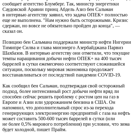
сообщает агентство Блумберг. Так, министр энергетики
Саудовской Аравии принц Абдель Азиз бен Сальман
в интервью агентству заявил, что задача ОПЕК+ полностью
еще не выполнена. "Нам нужно быть осторожными. Кризис
сдержан, но вовсе не обязательно пройден до конца", —
сказал он.
Позицию бен Сальмана поддержали министр нефти Нигерии
Тимипре Силва и глава минэнерго Азербайджана Парвиз
Шахбазов. В интервью агентству они отметили, что текущие
темпы наращивания добычи нефти ОПЕК+ на 400 тысяч
баррелей в сутки ежемесячно соответствуют сложившейся
ситуации, поскольку мировая экономика продолжает
восстанавливаться от последствий пандемии COVID-19.
Как сообщил бен Сальман, подтверждая свой осторожный
подход, более интенсивный рост добычи нефти вряд ли
способен сейчас решить проблему с ростом цен на газ в
Европе и Азии или удорожанием бензина в США. Он
напомнил, что дополнительный спрос из-за перехода
генерирующих электроэнергию предприятий с газа на нефть
может составить 500-600 тысяч баррелей в сутки (или
не более 0,5% мирового потребления) при условии, что зима
будет холодной, пишет Прайм.