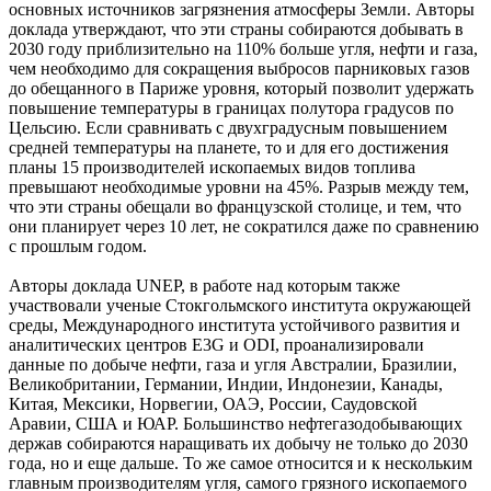
основных источников загрязнения атмосферы Земли. Авторы
доклада утверждают, что эти страны собираются добывать в
2030 году приблизительно на 110% больше угля, нефти и газа,
чем необходимо для сокращения выбросов парниковых газов
до обещанного в Париже уровня, который позволит удержать
повышение температуры в границах полутора градусов по
Цельсию. Если сравнивать с двухградусным повышением
средней температуры на планете, то и для его достижения
планы 15 производителей ископаемых видов топлива
превышают необходимые уровни на 45%. Разрыв между тем,
что эти страны обещали во французской столице, и тем, что
они планирует через 10 лет, не сократился даже по сравнению
с прошлым годом.
Авторы доклада UNEP, в работе над которым также
участвовали ученые Стокгольмского института окружающей
среды, Международного института устойчивого развития и
аналитических центров E3G и ODI, проанализировали
данные по добыче нефти, газа и угля Австралии, Бразилии,
Великобритании, Германии, Индии, Индонезии, Канады,
Китая, Мексики, Норвегии, ОАЭ, России, Саудовской
Аравии, США и ЮАР. Большинство нефтегазодобывающих
держав собираются наращивать их добычу не только до 2030
года, но и еще дальше. То же самое относится и к нескольким
главным производителям угля, самого грязного ископаемого