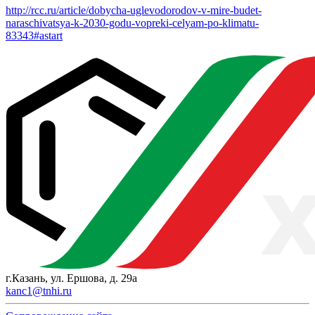
http://rcc.ru/article/dobycha-uglevodorodov-v-mire-budet-
naraschivatsya-k-2030-godu-vopreki-celyam-po-klimatu-
83343#astart
г.Казань, ул. Ершова, д. 29а
kanc1@tnhi.ru