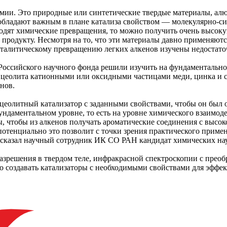
мии. Это природные или синтетические твердые материалы, ал
 обладают важным в плане катализа свойством — молекулярно-с
ходят химические превращения, то можно получить очень высоку
 продукту. Несмотря на то, что эти материалы давно применяютс
талитическому превращению легких алкенов изучены недостато
Российского научного фонда решили изучить на фундаментально
цеолита катионными или оксидными частицами меди, цинка и се
нов.
ь цеолитный катализатор с заданными свойствами, чтобы он бы
ундаментальном уровне, то есть на уровне химического взаимоде
ы, чтобы из алкенов получать ароматические соединения с выс
потенциально это позволит с точки зрения практического примен
ассказал научный сотрудник ИК СО РАН кандидат химических на
азрешения в твердом теле, инфракрасной спектроскопии с преоб
 создавать катализаторы с необходимыми свойствами для эффек