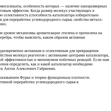
юмосиликаты, особенность которых — наличие наноразмерных
итовым эффектом. Когда размер молекул участвующих в
ю селективность (способность катализатора избирательно
я для переработки углеводородного сырья, свойства металл-
чно.
м уровне механизмы ароматизации этилена и пропилена на
ребра, чтобы выяснить, каким образом активные
л одновременно активным и селективным для превращения
йствия молекул реагентов с активными центрами катализатора,
окой эффективностью и минимумом побочных реакций. Если нам
ения определить, как и какой катализатор необходимо
ук Антон Алексеевич Габриенко.
разованием Фурье и теории функционала плотности.
тивной переработки углеводородного сырья в