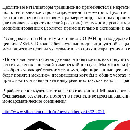
Цеолитные катализаторы традиционно применяются в нефтехи
полостей и каналов строго определенной геометрии. Цеолиты
реакции веществ сопоставим с размером пор, в которых проис
увеличивать скорость целевой реакции) по нужному реагенту и
модифицированных цеолитов применительно к активации и ка
Исследователи из Института катализа СО РАН при поддержке 
цеолите ZSM-5. В ходе работы ученые модифицируют образцы 
металлические центры участвуют в реакциях превращения алке
«Пока у нас недостаточно данных, чтобы понять, как получит
легких алкенов в целевой химический продукт. Мы хотим на ф
разобраться, как действуют металл-модифицированные цеолит
будет понятен механизм превращения хотя бы в общих чертах, 
приготовить, чтобы он вел нашу реакцию так, как надо», — р
В работе используются методы спектроскопии ЯМР высокого р
Ожидаемые результаты помогут в перспективе целенаправленно
моноароматические соединения.
http://www.sib-science.info/ru/news/uchenye-02092021