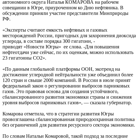
автономного округа Наталья КОМАРОВА на рабочем
совещании в Югре, приуроченном ко Дню нефтяника. В
обсуждении приняли участие представители Минприроды
РФ.
«Эксперты считают емкость нефтяных и газовых
месторождений России, пригодных для захоронения диоксида
углерода, в составе порядка 300 гигатонн, -
приводят «Новости Югры» ее слова. -Для повышения
нефтеотдачи уже сейчас, по их оценкам, можно использовать
23 гигатонны СО2».
«По данным глобальной платформы ООН, экотренд на
достижение углеродной нейтральности уже объединил более
120 стран и свыше 2000 компаний. В России в июле принят
федеральный закон о регулировании выбросов парниковых
газов. Это правовая основа для создания устойчивого,
сбалансированного развития экономики страны и снижения
уровня выбросов парниковых газов», — сказала губернатор.
Комарова отметила, что в стратегии развития Югры
провозглашена сбалансированная природоохранная политика
без ограничений для развития ресурсного сектора экономики.
По словам Натальи Комаровой, такой подход за последние