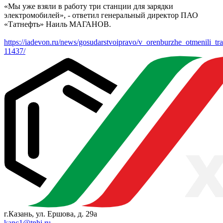
«Мы уже взяли в работу три станции для зарядки
электромобилей», - ответил генеральный директор ПАО
«Татнефть» Наиль МАГАНОВ.
https://iadevon.ru/news/gosudarstvoipravo/v_orenburzhe_otmenili_tr
11437/
г.Казань, ул. Ершова, д. 29а
kanc1@tnhi.ru