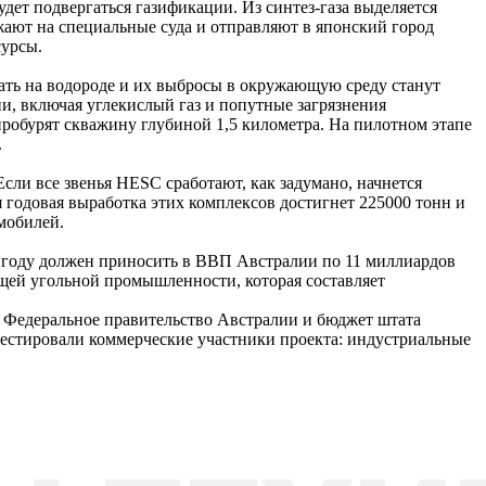
ет подвергаться газификации. Из синтез-газа выделяется
ают на специальные суда и отправляют в японский город
сурсы.
ать на водороде и их выбросы в окружающую среду станут
и, включая углекислый газ и попутные загрязнения
пробурят скважину глубиной 1,5 километра. На пилотном этапе
.
сли все звенья HESC сработают, как задумано, начнется
 годовая выработка этих комплексов достигнет 225000 тонн и
мобилей.
50 году должен приносить в ВВП Австралии по 11 миллиардов
ющей угольной промышленности, которая составляет
. Федеральное правительство Австралии и бюджет штата
естировали коммерческие участники проекта: индустриальные