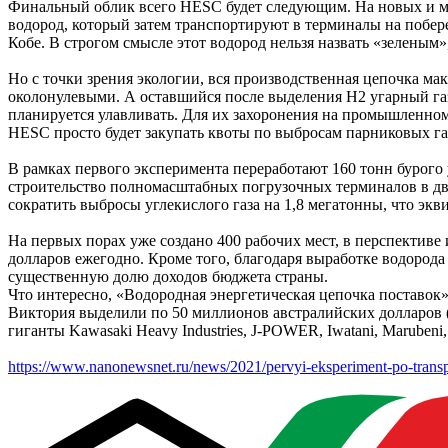
Финальный облик всего HESC будет следующим. На новых и мо
водород, который затем транспортируют в терминалы на побе
Кобе. В строгом смысле этот водород нельзя назвать «зеленым
Но с точки зрения экологии, вся производственная цепочка м
околонулевыми. А оставшийся после выделения H2 угарный газ
планируется улавливать. Для их захоронения на промышленном 
HESC просто будет закупать квоты по выбросам парниковых га
В рамках первого эксперимента переработают 160 тонн бурого 
строительство полномасштабных погрузочных терминалов в дву
сократить выбросы углекислого газа на 1,8 мегатонны, что эк
На первых порах уже создано 400 рабочих мест, в перспектив
долларов ежегодно. Кроме того, благодаря выработке водорода
существенную долю доходов бюджета страны.
Что интересно, «Водородная энергетическая цепочка поставо
Виктория выделили по 50 миллионов австралийских долларов 
гиганты Kawasaki Heavy Industries, J-POWER, Iwatani, Marubeni
https://www.nanonewsnet.ru/news/2021/pervyi-eksperiment-po-transp