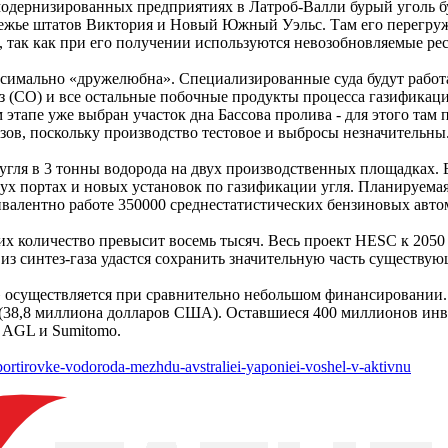
дернизированных предприятиях в Латроб-Валли бурый уголь буд
режье штатов Виктория и Новый Южный Уэльс. Там его перегруж
», так как при его получении используются невозобновляемые ре
аксимально «дружелюбна». Специализированные суда будут работ
 (CO) и все остальные побочные продукты процесса газификаци
этапе уже выбран участок дна Бассова пролива - для этого там 
зов, поскольку производство тестовое и выбросы незначительны
угля в 3 тонны водорода на двух производственных площадках. Е
х портах и новых установок по газификации угля. Планируемая
вивалентно работе 350000 среднестатистических бензиновых авто
е их количество превысит восемь тысяч. Весь проект HESC к 20
 из синтез-газа удастся сохранить значительную часть существу
к» осуществляется при сравнительно небольшом финансировании
(38,8 миллиона долларов США). Оставшиеся 400 миллионов инв
, AGL и Sumitomo.
ortirovke-vodoroda-mezhdu-avstraliei-yaponiei-voshel-v-aktivnu